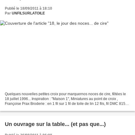
Publié le 18/09/2011 à 18:10
Par
UNFILSURLATOILE
Quelques nouvelles petites croix pour marquernos noces de cire, fêtées le
18 juillet 1996... Inspiration : "Maison 1", Miniatures au point de croix ,
Françoise Prax Broderie : en 1 fil sur 1 fil de toile de lin 12 fils, fil DMC 815
Dimension : 4 x 4,5...
Un ouvrage sur la table... (et pas que...)