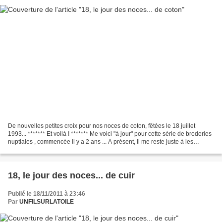
De nouvelles petites croix pour nos noces de coton, fêtées le 18 juillet
1993... ******* Et voilà ! ******* Me voici "à jour" pour cette série de broderies
nuptiales , commencée il y a 2 ans ... A présent, il me reste juste à les
assembler sur un grand...
18, le jour des noces... de cuir
Publié le 18/11/2011 à 23:46
Par
UNFILSURLATOILE