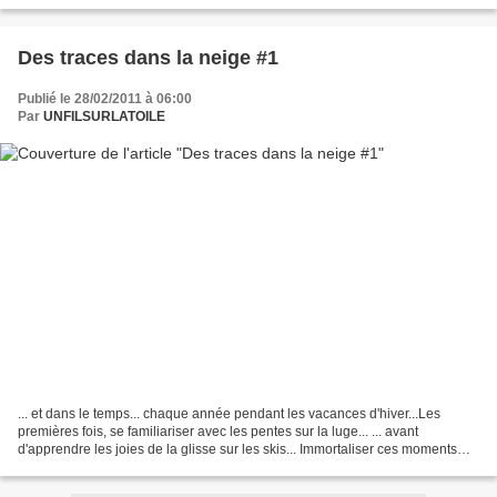
maintenant ! Broderie : point...
Des traces dans la neige #1
Publié le 28/02/2011 à 06:00
Par
UNFILSURLATOILE
... et dans le temps... chaque année pendant les vacances d'hiver...Les
premières fois, se familiariser avec les pentes sur la luge... ... avant
d'apprendre les joies de la glisse sur les skis... Immortaliser ces moments
avec des photos bien sûr, mais...