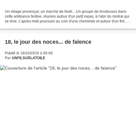
Un village provençal, un marché de Noël....Un groupe de brodeuses dans
cette ambiance festive, réunies autour d'un petit repas, à l'abri du mistral qui
se lève. L'après-midi poursuivi au coin d'une cheminée et autour d'un thé...
Et puis le traditionnel...
18, le jour des noces... de faïence
Publié le 18/10/2010 à 06:00
Par
UNFILSURLATOILE