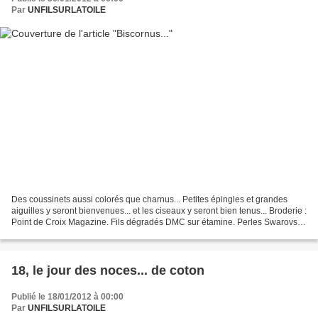
Par
UNFILSURLATOILE
Des coussinets aussi colorés que charnus... Petites épingles et grandes
aiguilles y seront bienvenues... et les ciseaux y seront bien tenus... Broderie :
Point de Croix Magazine. Fils dégradés DMC sur étamine. Perles Swarovski.
Montage : le très beau...
18, le jour des noces... de coton
Publié le 18/01/2012 à 00:00
Par
UNFILSURLATOILE