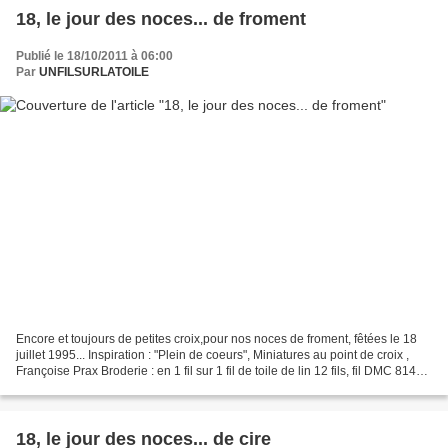
18, le jour des noces... de froment
Publié le 18/10/2011 à 06:00
Par
UNFILSURLATOILE
Encore et toujours de petites croix,pour nos noces de froment, fêtées le 18
juillet 1995... Inspiration : "Plein de coeurs", Miniatures au point de croix ,
Françoise Prax Broderie : en 1 fil sur 1 fil de toile de lin 12 fils, fil DMC 814
Dimension : 3...
18, le jour des noces... de cire