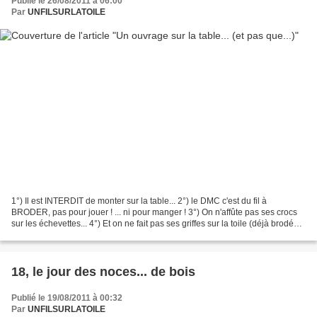
Publié le 26/08/2011 à 06:00
Par
UNFILSURLATOILE
1°) Il est INTERDIT de monter sur la table... 2°) le DMC c'est du fil à
BRODER, pas pour jouer ! ... ni pour manger ! 3°) On n'affûte pas ses crocs
sur les échevettes... 4°) Et on ne fait pas ses griffes sur la toile (déjà brodée,
de surcroît) 5°) Et...
18, le jour des noces... de bois
Publié le 19/08/2011 à 00:32
Par
UNFILSURLATOILE