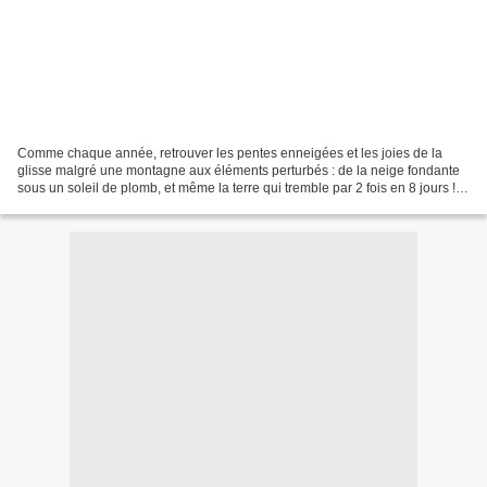
Comme chaque année, retrouver les pentes enneigées et les joies de la
glisse malgré une montagne aux éléments perturbés : de la neige fondante
sous un soleil de plomb, et même la terre qui tremble par 2 fois en 8 jours !
Mais revenir avec une bonne mine,...