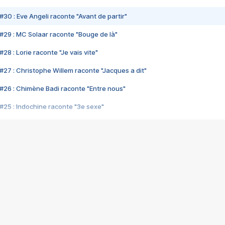
#30 : Eve Angeli raconte "Avant de partir"
#29 : MC Solaar raconte "Bouge de là"
28 : Lorie raconte "Je vais vite"
#27 : Christophe Willem raconte "Jacques a dit"
#26 : Chimène Badi raconte "Entre nous"
#25 : Indochine raconte "3e sexe"
#24 : Zaho raconte "C'est chelou"
#23 : Patrick Bruel raconte "Au café des délices"
#22 : Kyo raconte "Le chemin"
#21 : Nolwenn Leroy raconte "Cassé"
#20 : Patrick Hernandez raconte "Born to be alive"
#19 : Lorie raconte "Près de moi"