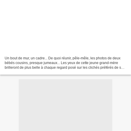
Un bout de mur, un cadre... De quoi réunir, pêle-mêle, les photos de deux
bébés cousins, presque jumeaux... Les yeux de cette jeune grand-mère
brilleront de plus belle à chaque regard posé sur les clichés préférés de sa
famille récemment agrandie... Inspiration...