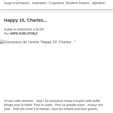
rouge et printanier... Inspiration - Coquelicot : Broderie Passion ; Alphabet
:"petit rouge 4" de Miniatures au...
Happy 10, Charles...
Publié le 04/03/2011 à 06:00
Par
UNFILSURLATOILE
10 ans cette semaine... déjà ! Sa naissance m'ava it inspiré cette petite
trilogie pour la fratrie :Pour le cadet... Pour sa grande soeur... et pour son
aîné... Petit clin d'oeil à la maman , dont les enfants sont bien grands