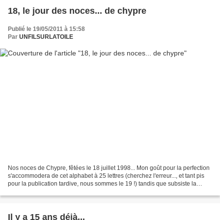
18, le jour des noces... de chypre
Publié le 19/05/2011 à 15:58
Par
UNFILSURLATOILE
Nos noces de Chypre, fêtées le 18 juillet 1998... Mon goût pour la perfection
s'accommodera de cet alphabet à 25 lettres (cherchez l'erreur..., et tant pis
pour la publication tardive, nous sommes le 19 !) tandis que subsiste la
question de l'encadrement...
Il y a 15 ans déjà...