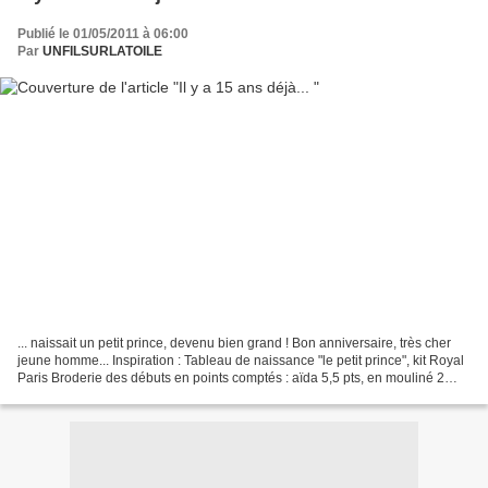
Publié le 01/05/2011 à 06:00
Par
UNFILSURLATOILE
... naissait un petit prince, devenu bien grand ! Bon anniversaire, très cher
jeune homme... Inspiration : Tableau de naissance "le petit prince", kit Royal
Paris Broderie des débuts en points comptés : aïda 5,5 pts, en mouliné 2
fils... Encadrement des...