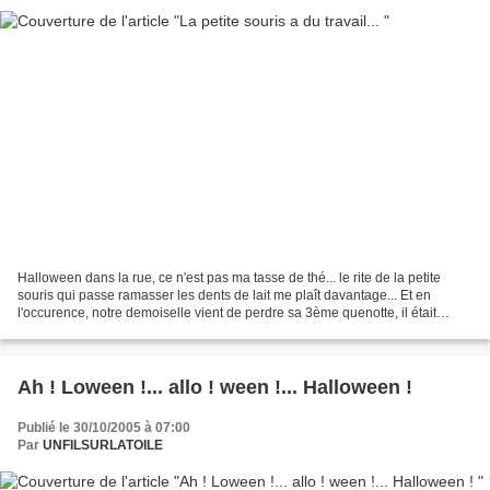
Halloween dans la rue, ce n'est pas ma tasse de thé... le rite de la petite
souris qui passe ramasser les dents de lait me plaît davantage... Et en
l'occurence, notre demoiselle vient de perdre sa 3ème quenotte, il était
temps que je l'équipe d'une petite...
Ah ! Loween !... allo ! ween !... Halloween !
Publié le 30/10/2005 à 07:00
Par
UNFILSURLATOILE