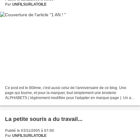
Par
UNFILSURLATOILE
Ce post est le 80ème, c'est aussi celui de l'anniversaire de ce blog. Une
page qui tourne, et pour la marquer, tout simplement une broderie
ALPHABETS ( légèrement modifiée pour l'adapter en marque-page ). Un an
de blog, c'est donc un "carnet de route"...
La petite souris a du travail...
Publié le 03/11/2005 à 07:00
Par
UNFILSURLATOILE