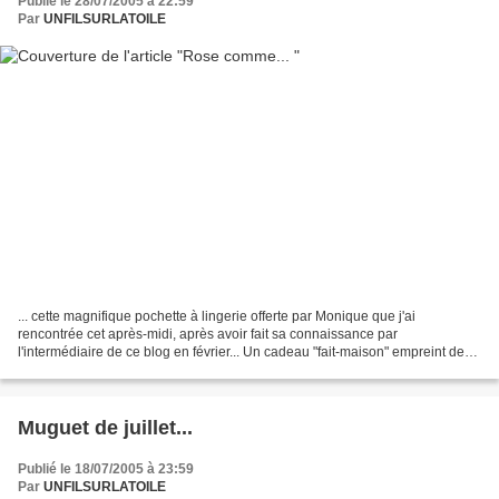
Publié le 28/07/2005 à 22:59
Par
UNFILSURLATOILE
... cette magnifique pochette à lingerie offerte par Monique que j'ai
rencontrée cet après-midi, après avoir fait sa connaissance par
l'intermédiaire de ce blog en février... Un cadeau "fait-maison" empreint de
gentillesse et "fait avec le coeur", qui...
Muguet de juillet...
Publié le 18/07/2005 à 23:59
Par
UNFILSURLATOILE