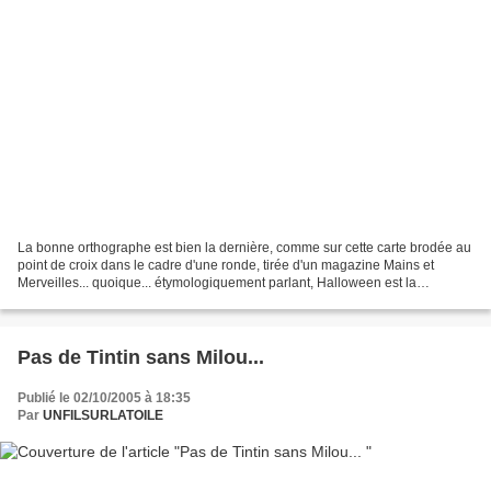
La bonne orthographe est bien la dernière, comme sur cette carte brodée au
point de croix dans le cadre d'une ronde, tirée d'un magazine Mains et
Merveilles... quoique... étymologiquement parlant, Halloween est la
contraction de l'expression "all hallowed...
Pas de Tintin sans Milou...
Publié le 02/10/2005 à 18:35
Par
UNFILSURLATOILE