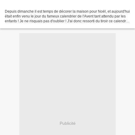
Depuis dimanche il est temps de décorer la maison pour Noël, et aujourd'hui
était enfin venu le jour du fameux calendrier de l'Avent tant attendu par les
enfants ! Je ne risquais pas d'oublier ! J'ai donc ressorti du tiroir ce calendrier
brodé il y a...
Publicité