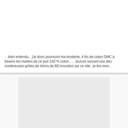
... bien entendu... j'ai donc poursuivi ma broderie, 4 fils de coton DMC à
travers les mailles de ce pull 100 % coton... ... tout en suivant une des
nombreuses grilles de héros de BD trouvées sur ce site : je tire mon
chapeau à Mauricette qui a conçu...