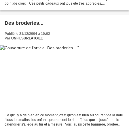
point de croix... Ces petits cadeaux ont tous été très appréciés,
malheureusement, cette année, je n'ai...
Des broderies...
Publié le 21/12/2004 à 10:02
Par
UNFILSURLATOILE
Ce qu'il y a de bien en ce moment, c'est qu'on est bien au courant de la date
! tous les matins, les enfants prononcent le rituel "plus que ... jours" ... et le
calendrier s'allège au fur et à mesure : Voici aussi cette bannière, brodée