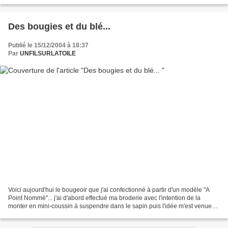
selon un modèle...
Des bougies et du blé...
Publié le 15/12/2004 à 18:37
Par
UNFILSURLATOILE
Voici aujourd'hui le bougeoir que j'ai confectionné à partir d'un modèle "A
Point Nommé"... j'ai d'abord effectué ma broderie avec l'intention de la
monter en mini-coussin à suspendre dans le sapin puis l'idée m'est venue
d'en faire une housse de bougeoir......