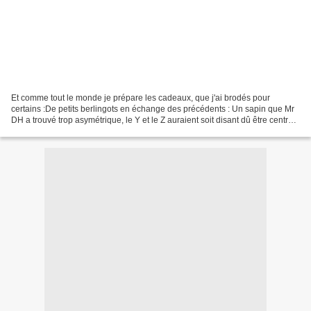
Et comme tout le monde je prépare les cadeaux, que j'ai brodés pour
certains :De petits berlingots en échange des précédents : Un sapin que Mr
DH a trouvé trop asymétrique, le Y et le Z auraient soit disant dû être centrés,
j'ai pourtant suivi à la lettre...