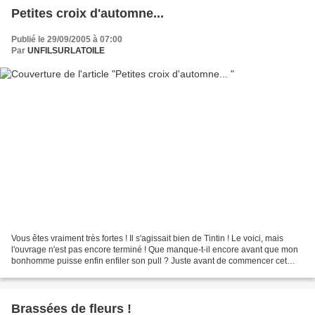
Petites croix d'automne...
Publié le 29/09/2005 à 07:00
Par
UNFILSURLATOILE
Vous êtes vraiment très fortes ! Il s'agissait bien de Tintin ! Le voici, mais
l'ouvrage n'est pas encore terminé ! Que manque-t-il encore avant que mon
bonhomme puisse enfin enfiler son pull ? Juste avant de commencer cet
ouvrage, je m'étais lancée dans...
Brassées de fleurs !