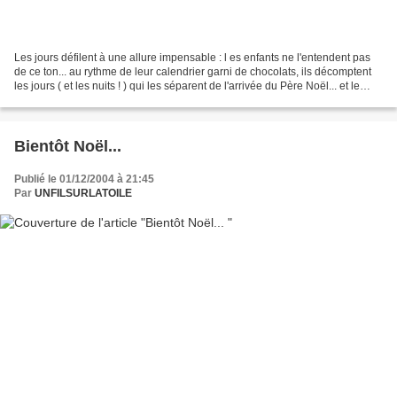
Les jours défilent à une allure impensable : l es enfants ne l'entendent pas
de ce ton... au rythme de leur calendrier garni de chocolats, ils décomptent
les jours ( et les nuits ! ) qui les séparent de l'arrivée du Père Noël... et le
temps leur paraît...
Bientôt Noël...
Publié le 01/12/2004 à 21:45
Par
UNFILSURLATOILE