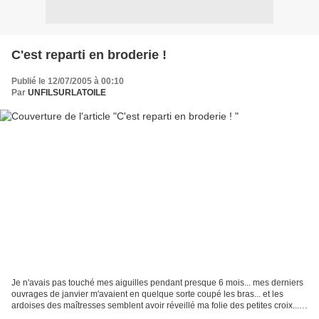
C'est reparti en broderie !
Publié le 12/07/2005 à 00:10
Par
UNFILSURLATOILE
Je n'avais pas touché mes aiguilles pendant presque 6 mois... mes derniers
ouvrages de janvier m'avaient en quelque sorte coupé les bras... et les
ardoises des maîtresses semblent avoir réveillé ma folie des petites croix...
J'ai fait ce sac en pas plus...