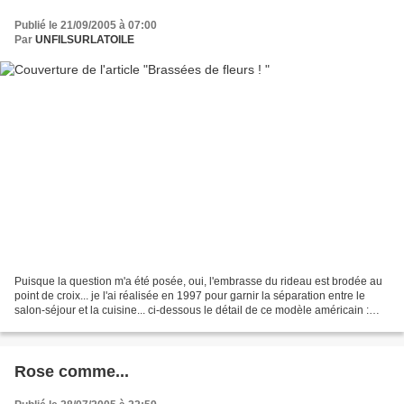
Publié le 21/09/2005 à 07:00
Par
UNFILSURLATOILE
Puisque la question m'a été posée, oui, l'embrasse du rideau est brodée au
point de croix... je l'ai réalisée en 1997 pour garnir la séparation entre le
salon-séjour et la cuisine... ci-dessous le détail de ce modèle américain :
une frise signée Sam Hawkins,...
Rose comme...