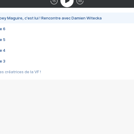
bey Maguire, c'est lui ! Rencontre avec Damien Witecka
e 6
e 5
e 4
e 3
s créatrices de la VF !
e 2
e 1
e Mektoub My Love arrive enfin ! Rencontre avec Shaïn Boumedine et Sal
i : après Toni en famille
elle réalise le bouleversant Dites lui que je l'aime