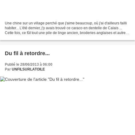
Une chine sur un village perché que j'aime beaucoup, où j'ai d'ailleurs failli
habiter... L'été dernier, j'y avais trouvé ce caraco en dentelle de Calais ...
Cette fois, ce fût tout une pile de linge ancien, broderies anglaises et autres
dentelles du...
Du fil à retordre...
Publié le 28/06/2013 à 06:00
Par
UNFILSURLATOILE