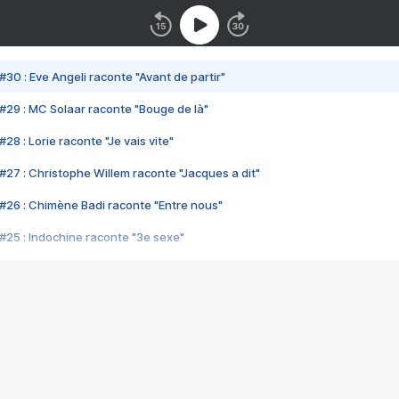
#30 : Eve Angeli raconte "Avant de partir"
#29 : MC Solaar raconte "Bouge de là"
28 : Lorie raconte "Je vais vite"
#27 : Christophe Willem raconte "Jacques a dit"
#26 : Chimène Badi raconte "Entre nous"
#25 : Indochine raconte "3e sexe"
#24 : Zaho raconte "C'est chelou"
#23 : Patrick Bruel raconte "Au café des délices"
#22 : Kyo raconte "Le chemin"
#21 : Nolwenn Leroy raconte "Cassé"
#20 : Patrick Hernandez raconte "Born to be alive"