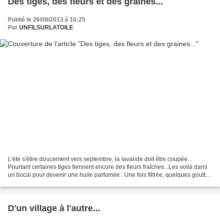
Des tiges, des fleurs et des graines...
Publié le 26/08/2013 à 16:25
Par
UNFILSURLATOILE
L'été s'étire doucement vers septembre, la lavande doit être coupée...
Pourtant certaines tiges tiennent encore des fleurs fraîches...Les voilà dans
un bocal pour devenir une huile parfumée : Une fois filtrée, quelques gouttes
seront ajoutées à l'adoucissant...
D'un village à l'autre...