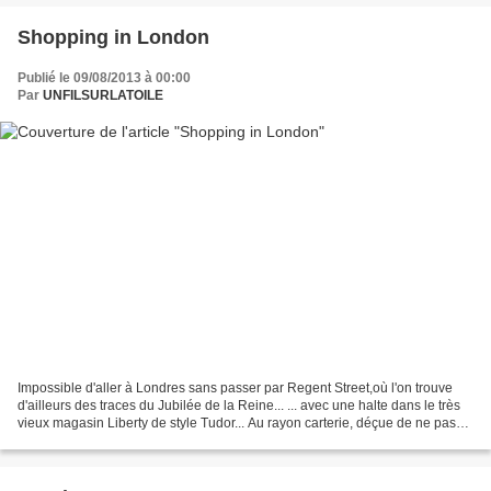
Shopping in London
Publié le 09/08/2013 à 00:00
Par
UNFILSURLATOILE
Impossible d'aller à Londres sans passer par Regent Street,où l'on trouve
d'ailleurs des traces du Jubilée de la Reine... ... avec une halte dans le très
vieux magasin Liberty de style Tudor... Au rayon carterie, déçue de ne pas
trouver des cartes reprenant...