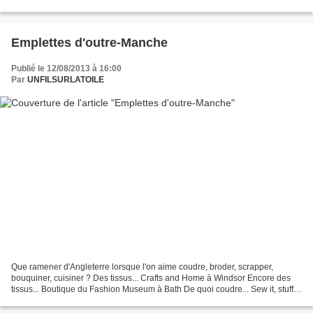
qui sont à notre portée....
Emplettes d'outre-Manche
Publié le 12/08/2013 à 16:00
Par
UNFILSURLATOILE
Que ramener d'Angleterre lorsque l'on aime coudre, broder, scrapper,
bouquiner, cuisiner ? Des tissus... Crafts and Home à Windsor Encore des
tissus... Boutique du Fashion Museum à Bath De quoi coudre... Sew it, stuff it
(librairie Harrods) - Sew ! Cath...