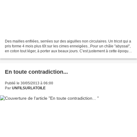
Des mailles enfilées, serrées sur des aiguilles non circulaires. Un tricot qui a
pris forme 4 mois plus tôt sur les cimes enneigées...Pour un châle "abyssal",
en coton tout léger, à porter aux beaux jours. C'est justement à cette époque
que fût annoncée...
En toute contradiction...
Publié le 30/05/2013 à 06:00
Par
UNFILSURLATOILE