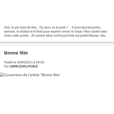
Ohé, le joli mois de Mai... Où donc es tu parti ? ... Il nous faut braverles
averses, le mistral et le froid pour espérer chiner le Graal ! Mai s'avère bien
vilain cette année... Et comme Mme UnFilsurlaToile est plutôt frileuse, elle
préfère rester chez...
Bonne fête
Publié le 26/05/2013 à 00:00
Par
UNFILSURLATOILE