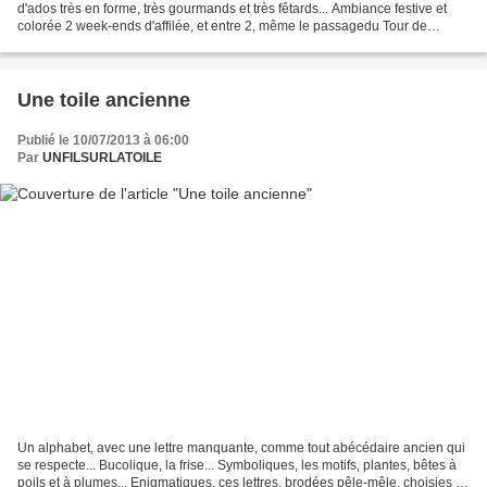
d'ados très en forme, très gourmands et très fêtards... Ambiance festive et
colorée 2 week-ends d'affilée, et entre 2, même le passagedu Tour de
France et sa joyeuse caravane passant...
Une toile ancienne
Publié le 10/07/2013 à 06:00
Par
UNFILSURLATOILE
Un alphabet, avec une lettre manquante, comme tout abécédaire ancien qui
se respecte... Bucolique, la frise... Symboliques, les motifs, plantes, bêtes à
poils et à plumes... Enigmatiques, ces lettres, brodées pêle-mêle, choisies tel