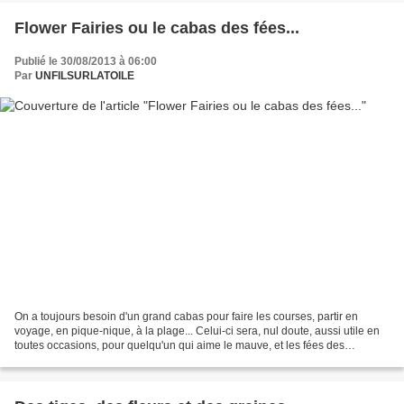
Flower Fairies ou le cabas des fées...
Publié le 30/08/2013 à 06:00
Par
UNFILSURLATOILE
On a toujours besoin d'un grand cabas pour faire les courses, partir en
voyage, en pique-nique, à la plage... Celui-ci sera, nul doute, aussi utile en
toutes occasions, pour quelqu'un qui aime le mauve, et les fées des
champs... Les petites fées ont fait...