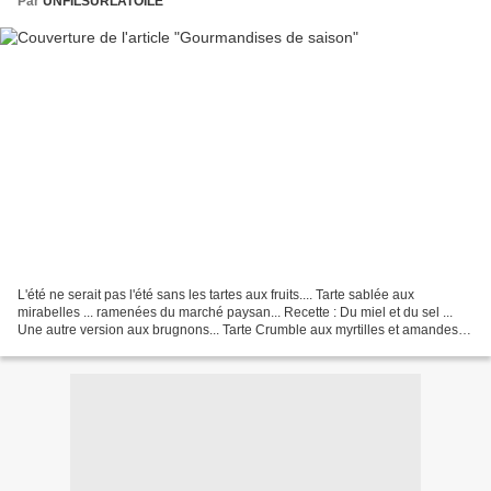
Par
UNFILSURLATOILE
L'été ne serait pas l'été sans les tartes aux fruits.... Tarte sablée aux
mirabelles ... ramenées du marché paysan... Recette : Du miel et du sel ...
Une autre version aux brugnons... Tarte Crumble aux myrtilles et amandes :
J'ai modifié la recette originale...