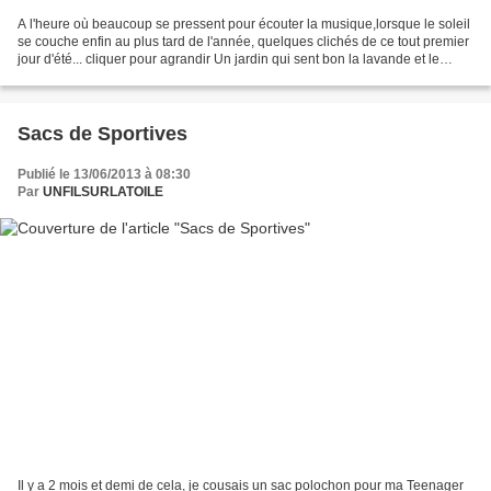
A l'heure où beaucoup se pressent pour écouter la musique,lorsque le soleil
se couche enfin au plus tard de l'année, quelques clichés de ce tout premier
jour d'été... cliquer pour agrandir Un jardin qui sent bon la lavande et le
romarin,coloré par les...
Sacs de Sportives
Publié le 13/06/2013 à 08:30
Par
UNFILSURLATOILE
Il y a 2 mois et demi de cela, je cousais un sac polochon pour ma Teenager