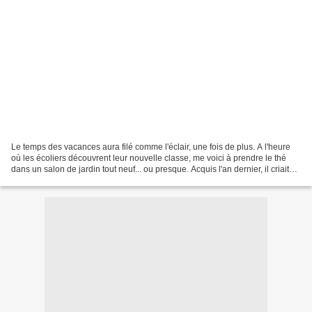
Le temps des vacances aura filé comme l'éclair, une fois de plus. A l'heure
où les écoliers découvrent leur nouvelle classe, me voici à prendre le thé
dans un salon de jardin tout neuf... ou presque. Acquis l'an dernier, il criait
déjà misère cet été......