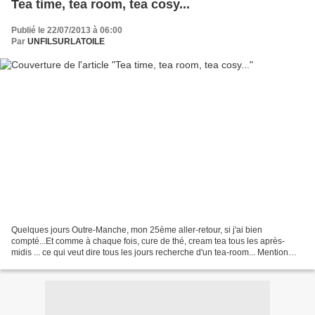
Tea time, tea room, tea cosy...
Publié le 22/07/2013 à 06:00
Par
UNFILSURLATOILE
Quelques jours Outre-Manche, mon 25ème aller-retour, si j'ai bien
compté...Et comme à chaque fois, cure de thé, cream tea tous les après-
midis ... ce qui veut dire tous les jours recherche d'un tea-room... Mention
spéciale pour : Un tout petit salon de...