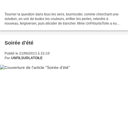
Tourner la question dans tous les sens, tournicoter, comme cherchant une
solution, en voir de toutes les couleurs, enfiler les perles, retordre à
nouveau, tergiverser, puis décider de trancher. Mme UnFilsurlaToile a eu
bien du fil à retordre ces dernières...
Soirée d'été
Publié le 21/06/2013 à 22:10
Par
UNFILSURLATOILE