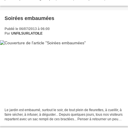
un message codé......
Soirées embaumées
Publié le 06/07/2013 à 06:00
Par
UNFILSURLATOILE
Le jardin est embaumé, surtout le soir, de tout plein de fleurettes, à cueillir, à
faire sécher, à infuser, à déguster... Depuis quelques jours, tous nos visiteurs
repartent avec un sac rempli de ces bractées... Penser à retourner un peu
tous les jours...