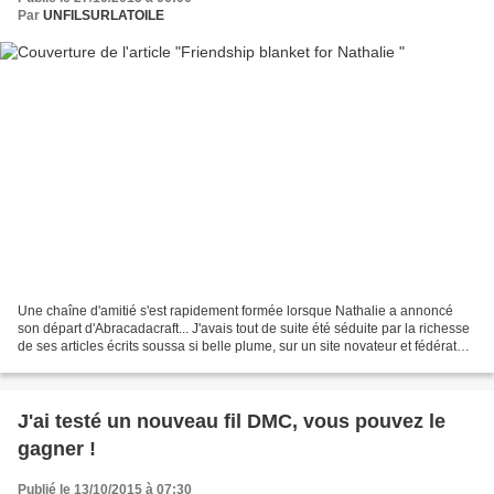
Par
UNFILSURLATOILE
Une chaîne d'amitié s'est rapidement formée lorsque Nathalie a annoncé
son départ d'Abracadacraft... J'avais tout de suite été séduite par la richesse
de ses articles écrits soussa si belle plume, sur un site novateur et fédérateur
des blogs et de toutl'univers...
J'ai testé un nouveau fil DMC, vous pouvez le
gagner !
Publié le 13/10/2015 à 07:30