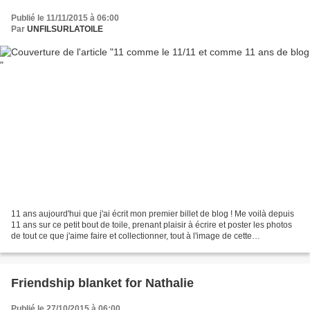
Publié le 11/11/2015 à 06:00
Par
UNFILSURLATOILE
11 ans aujourd'hui que j'ai écrit mon premier billet de blog ! Me voilà depuis
11 ans sur ce petit bout de toile, prenant plaisir à écrire et poster les photos
de tout ce que j'aime faire et collectionner, tout à l'image de cette
petitecomposition éphémère,...
Friendship blanket for Nathalie
Publié le 27/10/2015 à 06:00