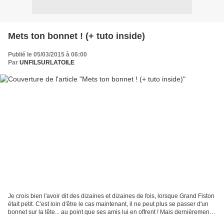
Mets ton bonnet ! (+ tuto inside)
Publié le 05/03/2015 à 06:00
Par
UNFILSURLATOILE
Je crois bien l'avoir dit des dizaines et dizaines de fois, lorsque Grand Fiston
était petit. C'est loin d'être le cas maintenant, il ne peut plus se passer d'un
bonnet sur la tête... au point que ses amis lui en offrent ! Mais dernièrement il
m'a fait...