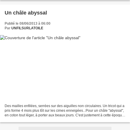
Un châle abyssal
Publié le 08/06/2013 à 06:00
Par
UNFILSURLATOILE
Des mailles enfilées, serrées sur des aiguilles non circulaires. Un tricot qui a
pris forme 4 mois plus tôt sur les cimes enneigées...Pour un châle "abyssal",
en coton tout léger, à porter aux beaux jours. C'est justement à cette époque
que fût annoncée...