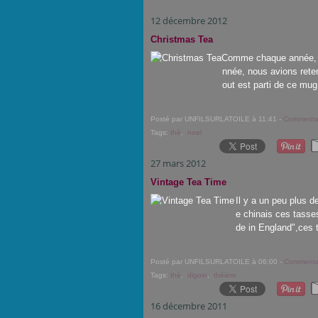
12 décembre 2012
Christmas Tea
Comme chaque année, n
nnée, nous avions retenu
out est parti de ce mug
Posté par UNFILSURLATOILE à 11:41 -
Commentai
Tags:
thé
,
noel
27 mars 2012
Vintage Tea Time
Il y a un peu plus d
e chinais ces tasse
de in England",ces t
Posté par UNFILSURLATOILE à 06:00 -
Commentai
Tags:
thé
,
digoin
,
théière
16 décembre 2011