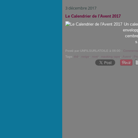
3 décembre 2017
Le Calendrier de l'Avent 2017
Un calen
envelopp
cembre 
s
Posté par UNFILSURLATOILE à 06:00 -
Commentai
Tags:
thé
,
neige
,
noel
,
masking tape
,
Avent
,
Pr