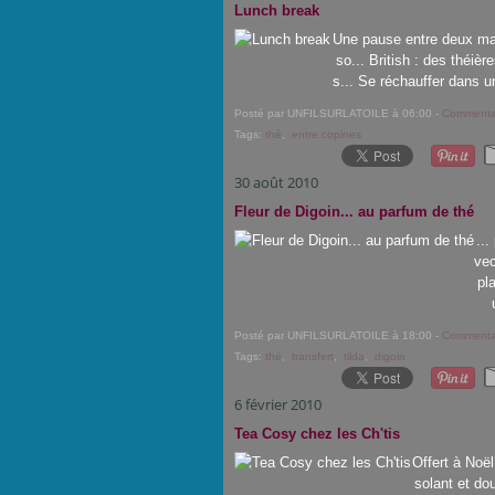
Lunch break
Une pause entre deux maga
so... British : des théiè
s... Se réchauffer dans un
Posté par UNFILSURLATOILE à 06:00 -
Commentai
Tags:
thé
,
entre copines
30 août 2010
Fleur de Digoin... au parfum de thé
..
vec
pla
Posté par UNFILSURLATOILE à 18:00 -
Commentai
Tags:
thé
,
transfert
,
tilda
,
digoin
6 février 2010
Tea Cosy chez les Ch'tis
Offert à Noël,
solant et do