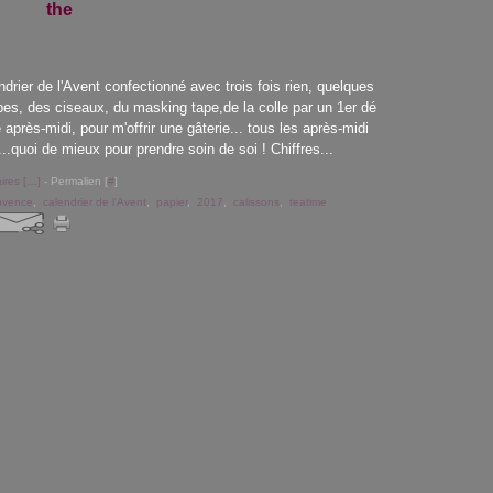
the
drier de l'Avent confectionné avec trois fois rien, quelques
es, des ciseaux, du masking tape,de la colle par un 1er dé
après-midi, pour m'offrir une gâterie... tous les après-midi
...quoi de mieux pour prendre soin de soi ! Chiffres...
res [
…
]
- Permalien [
#
]
ovence
,
calendrier de l'Avent
,
papier
,
2017
,
calissons
,
teatime