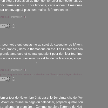
mon blog à l'occasion de mon dernier billet du nouvel an. 20
onc derrière nous... Côté broderie, cette année fût marquée
par un ouvrage à plusieurs mains, à l'intention de...
res [
…
]
- Permalien [
#
]
i pour votre enthousiasme au sujet du calendrier de l'Avent
r les grands", dans la thématique du thé. Les intéressésson
 grands amateurs et ne manqueraient pour rien leur tea-time
e connais aussi quelqu'un qui est fande ce breuvage, et qu
e...
res [
…
]
- Permalien [
#
]
qu'est ce que tu fais de beau
,
calendrier de l'Avent
,
emballage créations
ernier jour de Novembre était aussi le 1er dimanche de l'Av
..Avant de tourner la page du calendrier, préparer quatre bou
s,et allumer la première... Commence alors l'attente de Noë