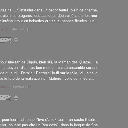
sins ... S'installer dans un décor feutré, plein de charme,
res plein les étagères, des assiettes dépareillées sur les mur
 intérieur tout en boiseries et tissus, nappes fleuries...un...
res [
…
]
- Permalien [
#
]
. pour une fan de Digoin, bien sûr, la Maman des Quatre ... a
 le souvenir d'un très bon moment passé ensemble sur une
ge du sud... Détails : Patron : Un fil sur la toile, ici , ainsi q
ue le tuto de la réalisation ici. Matière : voile de lin écru...
res [
…
]
- Permalien [
#
]
 pour leur traditionnel "five o'clock tea"... un cache-théière i
uillet, pour ne pas dire un "tea cosy", dans la langue de Sha