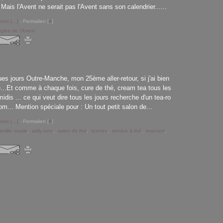
. Mais l'Avent ne serait pas l'Avent sans son calendrier......
res [
…
]
- Permalien [
#
]
gies de l'Avent
es jours Outre-Manche, mon 25ème aller-retour, si j'ai bien
...Et comme à chaque fois, cure de thé, cream tea tous les
idis ... ce qui veut dire tous les jours recherche d'un tea-ro
om... Mention spéciale pour : Un tout petit salon de...
res [
…
]
- Permalien [
#
]
amille royale
,
sally lunn
,
salon de thé
,
scones
,
service à thé
,
tearoom
,