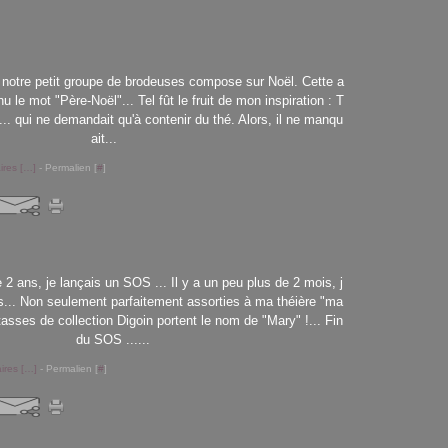
otre petit groupe de brodeuses compose sur Noël. Cette a
 le mot "Père-Noël"... Tel fût le fruit de mon inspiration : T
... qui ne demandait qu'à contenir du thé. Alors, il ne manqu
ait...
res [
…
]
- Permalien [
#
]
e 2 ans, je lançais un SOS ... Il y a un peu plus de 2 mois, j
s... Non seulement parfaitement assorties à ma théière "ma
asses de collection Digoin portent le nom de "Mary" !... Fin
du SOS ......
res [
…
]
- Permalien [
#
]