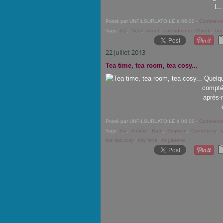
l..
Posté par UNFILSURLATOILE à 06:00 -
Commentai
Tags:
thé
,
Noël
,
Avent
,
calendrier de l'Avent
,
bou
22 juillet 2013
Tea time, tea room, tea cosy...
Quelqu
compté
après-m
Posté par UNFILSURLATOILE à 06:00 -
Commentai
Tags:
thé
,
théière
,
Bath
,
Brighton
,
Canterbury
,
f
the tea cosy
,
tiny tim's
,
Angleterre