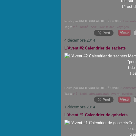
tés sur 
14 est d
Posté par UNFILSURLATOILE à 06:00 -
Commentai
Tags:
thé
,
amitié
,
Asie
,
livre textile
,
voyages
4 décembre 2014
L'Avent #2 Calendrier de sachets
Merc
"pou
t de
! J
Posté par UNFILSURLATOILE à 06:00 -
Commentai
Tags:
thé
,
Noël
,
abracadacraft
,
Avent
,
eyrolles
,
1 décembre 2014
L'Avent #1 Calendrier de gobelets
Ce d
ent.
gie