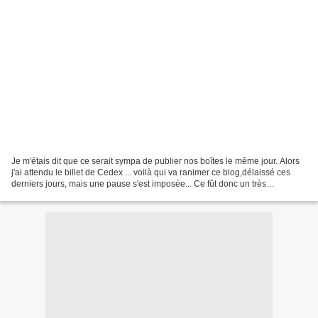
Je m'étais dit que ce serait sympa de publier nos boîtes le même jour. Alors
j'ai attendu le billet de Cedex ... voilà qui va ranimer ce blog,délaissé ces
derniers jours, mais une pause s'est imposée... Ce fût donc un très
sympathique moment de cartonnage...