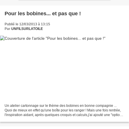
Pour les bobines... et pas que !
Publié le 12/03/2013 à 13:15
Par
UNFILSURLATOILE
Un atelier cartonnage sur le thème des bobines en bonne compagnie ...
Quoi de mieux en effet qu'une boîte pour les ranger ! Mais une fois rentrée,
l'inspiration aidant, après quelques croquis et calculs,j'ai ajouté une "option"
rangement - sur mesure...