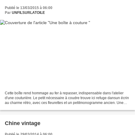
Publié le 13/03/2015 à 06:00
Par
UNFILSURLATOILE
Cette boîte rend hommage au fer à repasser, indispensable dans l'atelier
d'une couturière. Le petit nécessaire à coudre trouve ici refuge dansun écrin
au charme rétro, avec ces fleurettes et un petitmonogramme ancien. Une
petite pochette accueille les...
Chine vintage
Publié le 29/03/2014 à 06:00