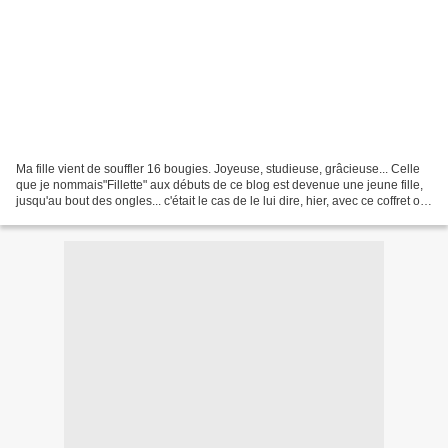
Ma fille vient de souffler 16 bougies. Joyeuse, studieuse, grâcieuse... Celle
que je nommais"Fillette" aux débuts de ce blog est devenue une jeune fille,
jusqu'au bout des ongles... c'était le cas de le lui dire, hier, avec ce coffret où
rassembler ses...