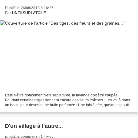
Publié le 26/08/2013 à 16:25
Par
UNFILSURLATOILE
L'été s'étire doucement vers septembre, la lavande doit être coupée...
Pourtant certaines tiges tiennent encore des fleurs fraîches...Les voilà dans
un bocal pour devenir une huile parfumée : Une fois filtrée, quelques gouttes
seront ajoutées à l'adoucissant...
D'un village à l'autre...
Publié le 22/08/2013 à 12:22