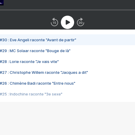
#30 : Eve Angeli raconte "Avant de partir"
#29 : MC Solaar raconte "Bouge de là"
28 : Lorie raconte "Je vais vite"
#27 : Christophe Willem raconte "Jacques a dit"
#26 : Chimène Badi raconte "Entre nous"
#25 : Indochine raconte "3e sexe"
#24 : Zaho raconte "C'est chelou"
#23 : Patrick Bruel raconte "Au café des délices"
#22 : Kyo raconte "Le chemin"