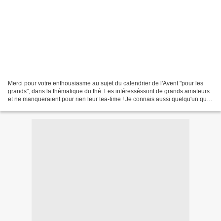
Merci pour votre enthousiasme au sujet du calendrier de l'Avent "pour les
grands", dans la thématique du thé. Les intéresséssont de grands amateurs
et ne manqueraient pour rien leur tea-time ! Je connais aussi quelqu'un qui
est fande ce breuvage, et que...