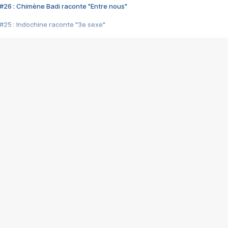
#26 : Chimène Badi raconte "Entre nous"
#25 : Indochine raconte "3e sexe"
#24 : Zaho raconte "C'est chelou"
#23 : Patrick Bruel raconte "Au café des délices"
#22 : Kyo raconte "Le chemin"
#21 : Nolwenn Leroy raconte "Cassé"
#20 : Patrick Hernandez raconte "Born to be alive"
#19 : Lorie raconte "Près de moi"
#18 : Michael Jones raconte "A nos actes manqués" (avec Jean-Jacque
#17 : Khaled raconte "Aïcha"
#16 : Corneille raconte "Parce qu'on vient de loin"
#15 : Indochine raconte "L'aventurier"
14 : Lorie raconte "Sur un air latino"