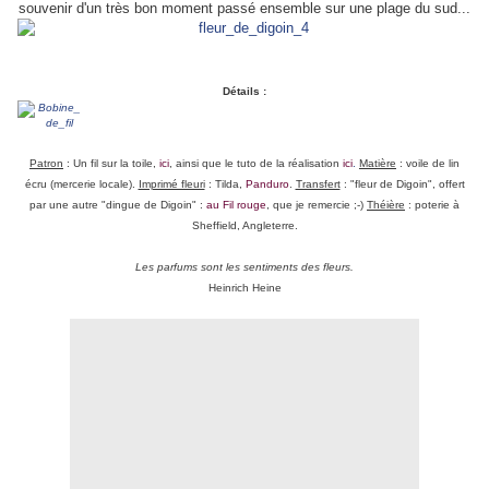
souvenir d'un très bon moment passé ensemble sur une plage du sud...
Détails :
Patron
: Un fil sur la toile,
ici
, ainsi que le tuto de la réalisation
ici
.
Matière
: voile de lin
écru (mercerie locale).
Imprimé fleuri
: Tilda,
Panduro
.
Transfert
: "fleur de Digoin", offert
par une autre "dingue de Digoin" :
au Fil rouge
, que je remercie ;-)
Théière
: poterie à
Sheffield, Angleterre.
Les parfums sont les sentiments des fleurs.
Heinrich Heine