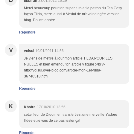
bbbfran
23/01/2012 16:29
Merci beaucoup pour ton super tuto et le patron du Tea Cosy
façon Tilda, merci aussi à Voslul de m'avoir dirigée vers ton
blog. Douce année.
Répondre
V
volsul
19/01/2011 14:56
Je viens de mettre à jour mon article TILDA POUR LES
NULLES et bien entendu ton article y figure :<br />
http://volsul.over-blog.com/article-mon-1er-tilda-
36740518.html
Répondre
K
Khofra
17/10/2010 13:56
cette fleur de Digoin en transfert est une merveille. j'adore
l'idée et je vais de ce pas tester ça!
Répondre