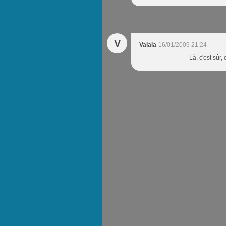
V
Valala
16/01/2009 21:24
Là, c'est sûr,