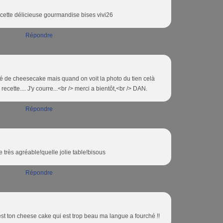
 cette délicieuse gourmandise bises vivi26
Répondre
é de cheesecake mais quand on voit la photo du tien celà
 recette.... J'y courre...<br /> merci a bientôt,<br /> DAN.
Répondre
e très agréable!quelle jolie table!bisous
Répondre
c'est ton cheese cake qui est trop beau ma langue a fourché !!