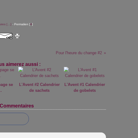
res [
…
]
- Permalien [
#
]
Pour l'heure du change #2
s aimerez aussi :
page se
L'Avent #2 Calendrier
L'Avent #1 Calendrier
..
de sachets
de gobelets
Commentaires