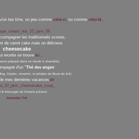
qu'un tea time, un peu comme
celui-ci,
ou comme
celui-là...
accompagner les traditionnels scones,
ni de carrot cake mais un délicieux
cheesecake
la recette se trouve
ici...
 l'avoir préparé dans un moule à charnière)
ompagné d'un "
Thé des anges
"
ng, Ceylan, verveine, et pétales de fleurs de thé)
 de mes dernières vacances
ici
.
 le breuvage de l'instant présent.
Admirable Thé