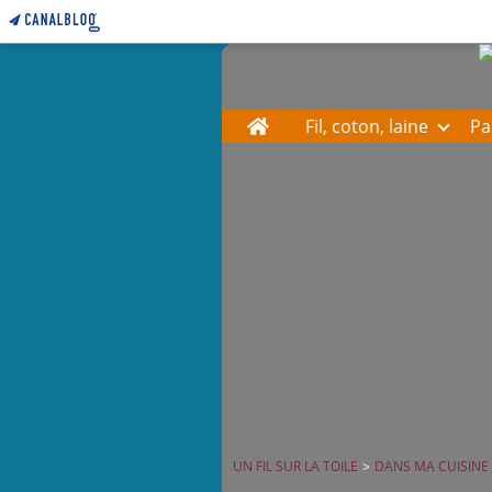
Home
Fil, coton, laine
Pa
UN FIL SUR LA TOILE
>
DANS MA CUISINE