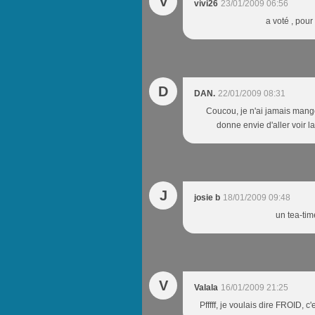
V
vivi26
23/01/2009 06:56
a voté , pour
D
DAN.
22/01/2009 08:31
Coucou, je n'ai jamais mang
donne envie d'aller voir la
J
josie b
18/01/2009 09:48
un tea-tim
V
Valala
16/01/2009 21:25
Pfffff, je voulais dire FROID, 