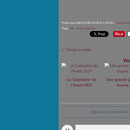
Posté par UNFILSURLATOILE à 06:00 -
Commentai
Tags:
thé
,
entre copines
Tombe la neige...
Vou
Le Calendrier de
Une grande 
l'Avent 2017
tourne.
Ajouter un commentaire