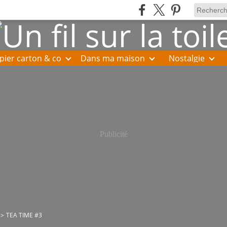
pier carton & co
Dans ma maison
Nostalgie
Publicité
>
TEA TIME #3