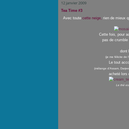
12 janvier 2009
Tea Time #3
Avec toute
cette neige,
rien de mieux 
Cette fois, pour 
pas de crumble 
dont 
(je me félicite de
Le tout acc
(mélange d'Assam, Darjeeli
acheté lors
Le thé est