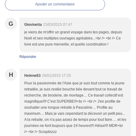
Ajouter un commentaire
G
Giovinetta
23/03/2015 07:47
je viens de m'offrir un grand voyage dans tes pages, depuis
Noël et ses multiples ouvrages agréables...<br /> <br /> Ce
livre est une pure merveille, et quelle coordination !
Répondre
H
Helene83
26/01/2015 17:25
Pour la passionnée de l'Asie que je suis tout comme la jeune
retraitée, je suis restée bouche bée devant tout ce travail de
recherche, de broderie, de montage.... Ce travail collectif est
magnifique!!!! C'est SUPERBE!!!<br /> <br /> J'en profite de
souhaiter une longue retraite à Pascaline.... Profite au
maximum.... Mais je vais cependant la décevoir un petit peu...
A la retraite, on n'a pas assez de temps pour tout faire..... et les
journées ne font toujours que 24 heures!!!! Hélas!!!! MDR<br
/> <br /> Scrapbizzz