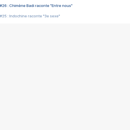
#26 : Chimène Badi raconte "Entre nous"
#25 : Indochine raconte "3e sexe"
#24 : Zaho raconte "C'est chelou"
#23 : Patrick Bruel raconte "Au café des délices"
#22 : Kyo raconte "Le chemin"
#21 : Nolwenn Leroy raconte "Cassé"
#20 : Patrick Hernandez raconte "Born to be alive"
#19 : Lorie raconte "Près de moi"
#18 : Michael Jones raconte "A nos actes manqués" (avec Jean-Jacque
#17 : Khaled raconte "Aïcha"
#16 : Corneille raconte "Parce qu'on vient de loin"
#15 : Indochine raconte "L'aventurier"