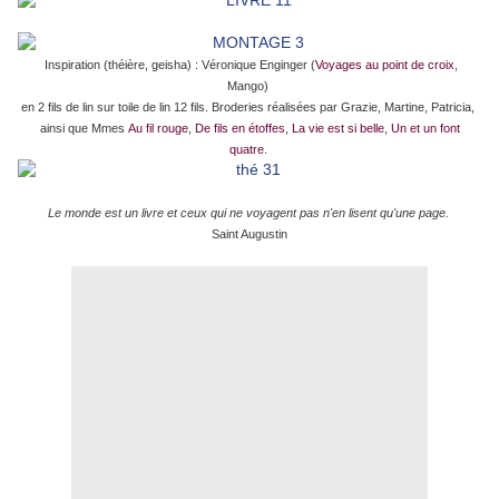
Inspiration (théière, geisha) : Véronique Enginger (
Voyages au point de croix
,
Mango)
en 2 fils de lin sur toile de lin 12 fils. Broderies réalisées par Grazie, Martine, Patricia,
ainsi que Mmes
Au fil rouge
,
De fils en étoffes
,
La vie est si belle
,
Un et un font
quatre
.
Le monde est un livre et ceux qui ne voyagent pas n'en lisent qu'une page.
Saint Augustin