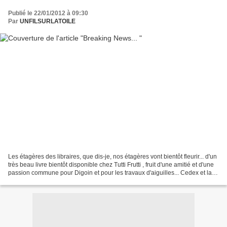
Publié le 22/01/2012 à 09:30
Par
UNFILSURLATOILE
Les étagères des libraires, que dis-je, nos étagères vont bientôt fleurir... d'un
très beau livre bientôt disponible chez Tutti Frutti , fruit d'une amitié et d'une
passion commune pour Digoin et pour les travaux d'aiguilles... Cedex et la
Maman des Quatre...