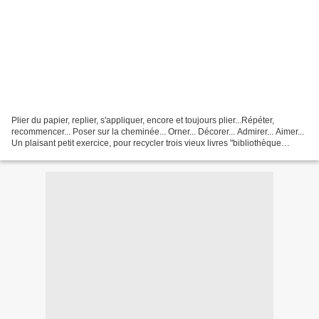
Plier du papier, replier, s'appliquer, encore et toujours plier...Répéter,
recommencer... Poser sur la cheminée... Orner... Décorer... Admirer... Aimer...
Un plaisant petit exercice, pour recycler trois vieux livres "bibliothèque
verte",anciens et jaunis...