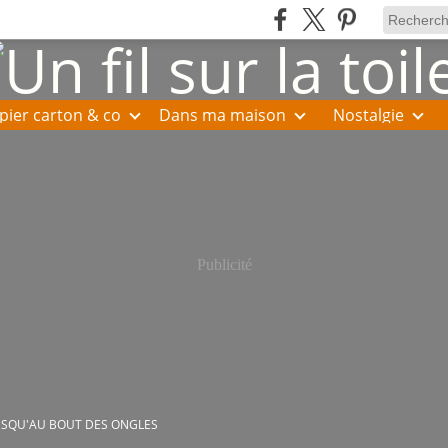
pier carton & co
Dans ma maison
Nostalgie
Publicité
USQU'AU BOUT DES ONGLES