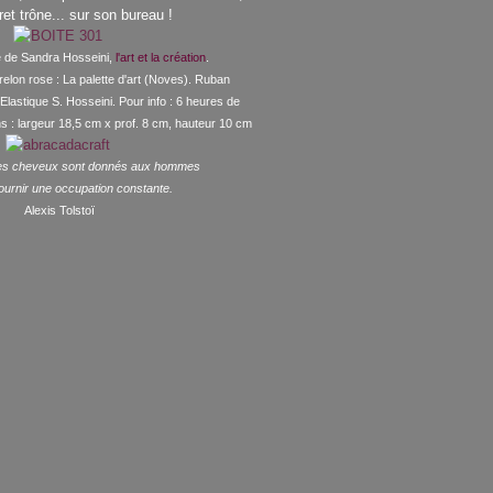
fret trône... sur son bureau !
he de Sandra Hosseini,
l'art et la création
.
 relon rose : La palette d'art (Noves). Ruban
Elastique S. Hosseini. Pour info : 6 heures de
ns : largeur 18,5 cm x prof. 8 cm, hauteur 10 cm
 les cheveux sont donnés aux hommes
fournir une occupation constante.
Alexis Tolstoï