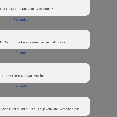
u cadeau pour une ado. C'est parfait!
Répondre
!!! De quoi mettre en valeur ces vernis!! Bravo
Répondre
el merveilleux cadeau ! Amitiés
Répondre
e ravie !!!<br /> <br /> Bizous et joyeux anniversaire à elle.