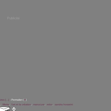
Publicité
res [
…
]
- Permalien [
#
]
t
,
fillette
,
l'art et la création
,
manucure
,
relon
,
sandra hosseini