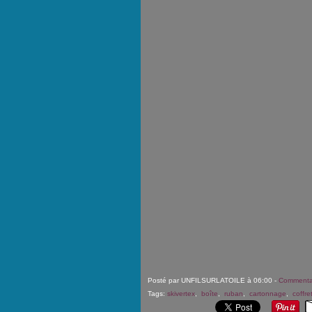
Posté par UNFILSURLATOILE à 06:00 -
Commentai
Tags:
skivertex
,
boîte
,
ruban
,
cartonnage
,
coffre