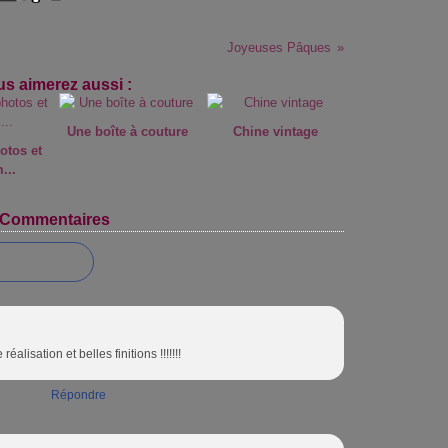
Joyeuses Pâques
s aimerez aussi :
Une boîte à couture
Chine vintage
otos et
...
Commentaires
 réalisation et belles finitions !!!!!!!
Répondre