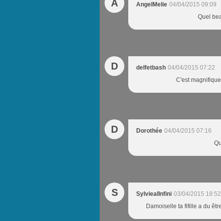
A
AngelMelie
04/04/2015 09:09
Quel bea
D
delfetbash
04/04/2015 07:22
C'est magnifique!
D
Dorothée
04/04/2015 07:16
Qu
S
SylviealInfini
03/04/2015 18:52
Damoiselle ta fifille a du êtr