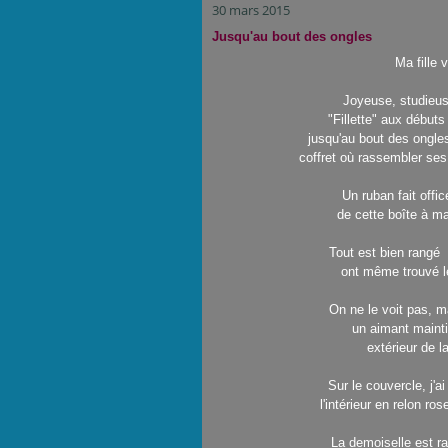
30 mars 2015
Jusqu'au bout des ongles
Ma fille 
Joyeuse, studieus
"Fillette" aux débuts
jusqu'au bout des ongles.
coffret où rassembler ses 
Un ruban fait offic
de cette boîte à m
Tout est bien rangé 
ont même trouvé le
On ne le voit pas, m
un aimant mainti
extérieur de la
Sur le couvercle, j'a
l'intérieur en relon rose
La demoiselle est r