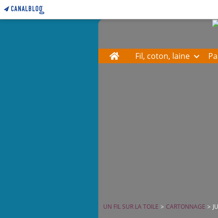
Home
Fil, coton, laine
Pa
UN FIL SUR LA TOILE
>
CARTONNAGE
>
J