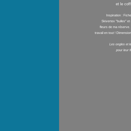
et le cof
Inspiration : Fic
Skivertex "bulles" et
fleurs de ma réserve. 
travail en tout ! Dimensio
Les ongles et
pour leur 