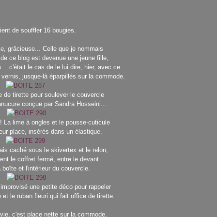
vient de souffler 16 bougies.
e, grâcieuse... Celle que je nommais
 de ce blog est devenue une jeune fille,
.. c'était le cas de le lui dire, hier, avec ce
vernis, jusque-là éparpillés sur la commode.
e de tirette pour soulever le couvercle
anucure conçue par Sandra Hosseini...
! La lime à ongles et le pousse-cuticule
ur place, insérés dans un élastique.
ais caché sous le skivertex et le relon,
ent le coffret fermé, entre le devant
 boîte et l'intérieur du couvercle.
i improvisé une petite déco pour rappeler
 et le ruban fleuri qui fait office de tirette
.
avie, c'est place nette sur la commode,