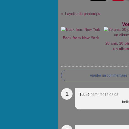
Layette de printemps
Vou
Back from New York
20 ans, 20 ph
un album
Ajouter un commentaire
1
1des9
06/04/2015 08:03
belle