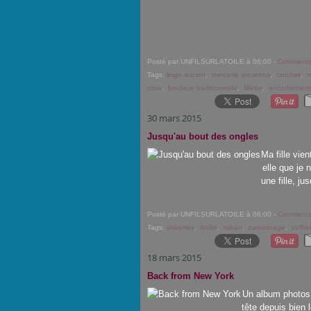
Posté par UNFILSURLATOILE à 06:00 -
Commentai
Tags:
linge ancien
,
mercerie ancienne
,
crochet
,
croix
,
broderie traditionnelle
,
fillette
,
encadrement
30 mars 2015
Jusqu'au bout des ongles
Ma fille vie
elle que je
une fille, ju
Posté par UNFILSURLATOILE à 06:00 -
Commentai
Tags:
skivertex
,
boîte
,
ruban
,
cartonnage
,
coffre
18 mars 2015
Back from New York
Un album photos p
tête depuis bien l