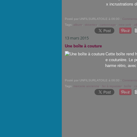
x incrustrations d
Posté par UNFILSURLATOILE à 06:00 -
Commentai
Tags:
album
,
skivertex
,
cartonnage
,
new york
,
a
13 mars 2015
Une boîte à couture
Cette boîte rend 
e couturière. Le p
harme rétro, avec
Posté par UNFILSURLATOILE à 06:00 -
Commentai
Tags:
mercerie ancienne
,
fer à repasser
,
boîte
,
c