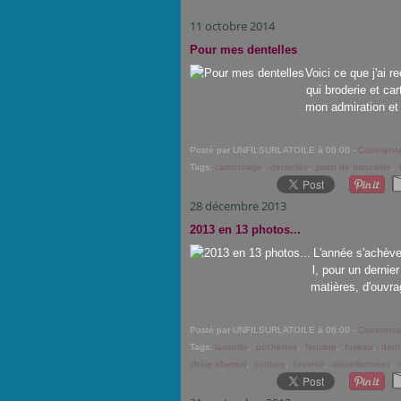
11 octobre 2014
Pour mes dentelles
Voici ce que j'ai r
qui broderie et ca
mon admiration et 
Posté par UNFILSURLATOILE à 06:00 -
Commentai
Tags:
cartonnage
,
dentelles
,
point de bouclette
,
28 décembre 2013
2013 en 13 photos...
L'année s'achève,
l, pour un dernie
matières, d'ouvra
Posté par UNFILSURLATOILE à 06:00 -
Commentai
Tags:
lavande
,
pochettes
,
feutrine
,
fuseau
,
dent
châle abyssal
,
couture
,
fauteuil
,
miscellannées
,