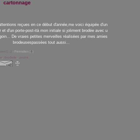
cartonnage
attentions reçues en ce début d'année,me voici équipée d'un
r et d'un porte-post-ità mon initiale si joliment brodée avec u
goin... De vraies petites merveilles réalisées par mes amies
brodeusespassées tout aussi...
res [
…
]
- Permalien [
#
]
er
,
broderie
,
post-it