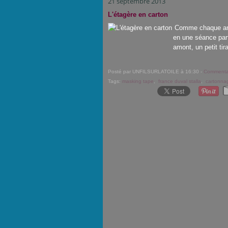
21 septembre 2013
L'étagère en carton
Comme chaque anné
en une séance part
amont, un petit tir
Posté par UNFILSURLATOILE à 16:30 -
Commentai
Tags:
masking tape
,
france duval stalla
,
cartonna