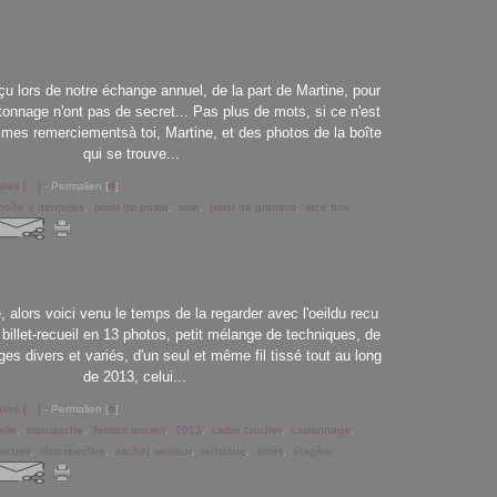
eçu lors de notre échange annuel, de la part de Martine, pour
rtonnage n'ont pas de secret... Pas plus de mots, si ce n'est
mes remerciementsà toi, Martine, et des photos de la boîte
qui se trouve...
res [
…
]
- Permalien [
#
]
boîte à dentelles
,
point de poste
,
soie
,
point de granitos
,
lace box
 alors voici venu le temps de la regarder avec l'oeildu recu
r billet-recueil en 13 photos, petit mélange de techniques, de
ges divers et variés, d'un seul et même fil tissé tout au long
de 2013, celui...
res [
…
]
- Permalien [
#
]
elle
,
moustache
,
fermoir ancien
,
2013
,
cadre crochet
,
cartonnage
,
recueil
,
rétrospective
,
sachet senteur
,
tarlatane
,
tiroirs
,
étagère