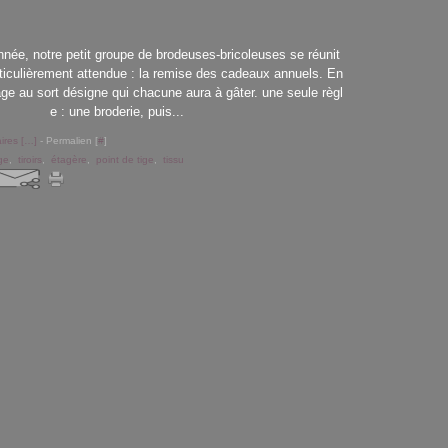
e, notre petit groupe de brodeuses-bricoleuses se réunit
iculièrement attendue : la remise des cadeaux annuels. En
age au sort désigne qui chacune aura à gâter. une seule règl
e : une broderie, puis...
res [
…
]
- Permalien [
#
]
ge
,
tiroirs
,
étagère
,
point de tige
,
tissu