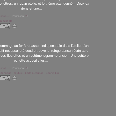
e lettres, un ruban étoilé, et le thème était donné... Deux ca
rtons et une...
res [
…
]
- Permalien [
#
]
lbum photo
hommage au fer à repasser, indispensable dans l'atelier d'un
etit nécessaire à coudre trouve ici refuge dansun écrin au c
 ces fleurettes et un petitmonogramme ancien. Une petite p
ochette accueille les...
res [
…
]
- Permalien [
#
]
artonnage
,
couture
,
boîte à couture
,
Sophie Liu