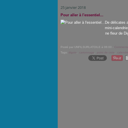
25 janvier 2018
Pour aller à l'essentiel...
De délicates 
mini-calendrie
ne fleur de Di
Posté par UNFILSURLATOILE à 06:00 -
Commentai
Tags:
digoin
,
cartonnage
,
point de croix
,
calendri