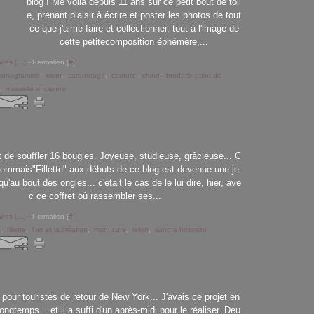
blog ! Me voilà depuis 11 ans sur ce petit bout de toil
e, prenant plaisir à écrire et poster les photos de tout
ce que j'aime faire et collectionner, tout à l'image de
cette petitecomposition éphémère,...
res [
…
]
- Permalien [
#
]
monogramme
,
tricot
,
cartonnage
,
couture
,
chine
,
broderie point de
,
vaisselle ancienne
nt de souffler 16 bougies. Joyeuse, studieuse, grâcieuse... C
 nommais"Fillette" aux débuts de ce blog est devenue une je
squ'au bout des ongles... c'était le cas de le lui dire, hier, ave
c ce coffret où rassembler ses...
res [
…
]
- Permalien [
#
]
t
,
fillette
,
l'art et la création
,
manucure
,
relon
,
sandra hosseini
our touristes de retour de New York... J'avais ce projet en
ongtemps... et il a suffi d'un après-midi pour le réaliser. Deu