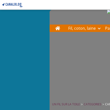
Home
Fil, coton, laine
Pa
UN FIL SUR LA TOILE
>
CATEGORIES
>
CA