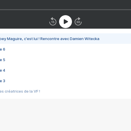
bey Maguire, c'est lui ! Rencontre avec Damien Witecka
e 6
e 5
e 4
e 3
s créatrices de la VF !
e 2
e 1
e Mektoub My Love arrive enfin ! Rencontre avec Shaïn Boumedine et Sal