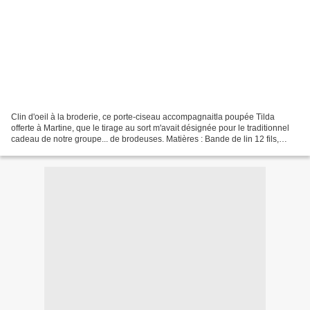
Clin d'oeil à la broderie, ce porte-ciseau accompagnaitla poupée Tilda
offerte à Martine, que le tirage au sort m'avait désignée pour le traditionnel
cadeau de notre groupe... de brodeuses. Matières : Bande de lin 12 fils,
cordon, fil mouliné DMC, ruban...