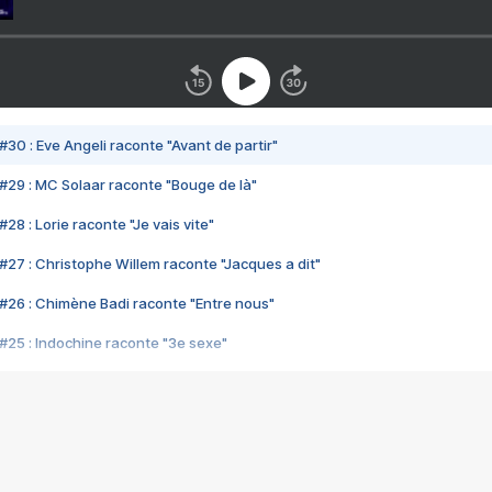
#30 : Eve Angeli raconte "Avant de partir"
#29 : MC Solaar raconte "Bouge de là"
28 : Lorie raconte "Je vais vite"
#27 : Christophe Willem raconte "Jacques a dit"
#26 : Chimène Badi raconte "Entre nous"
#25 : Indochine raconte "3e sexe"
#24 : Zaho raconte "C'est chelou"
#23 : Patrick Bruel raconte "Au café des délices"
#22 : Kyo raconte "Le chemin"