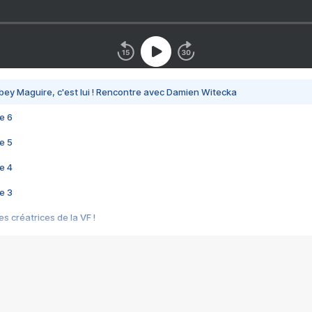
bey Maguire, c'est lui ! Rencontre avec Damien Witecka
e 6
e 5
e 4
e 3
s créatrices de la VF !
e 2
e 1
e Mektoub My Love arrive enfin ! Rencontre avec Shaïn Boumedine et Sal