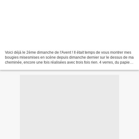
Voici déjà le 2ème dimanche de l'Avent ! Il était temps de vous montrer mes
bougies misesmises en scène depuis dimanche dernier sur le dessus de ma
cheminée, encore une fois réalisées avec trois fois rien. 4 verres, du papier
calque et du masking tape...