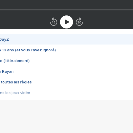
 DayZ
 a 13 ans (et vous l'avez ignoré)
e (littéralement)
im Rayan
 toutes les règles
s les jeux vidéo
us choquant de Rockstar ? - Le scandale BULLY
e plus moche de Steam
du RÊVE tourne au CAUCHEMAR