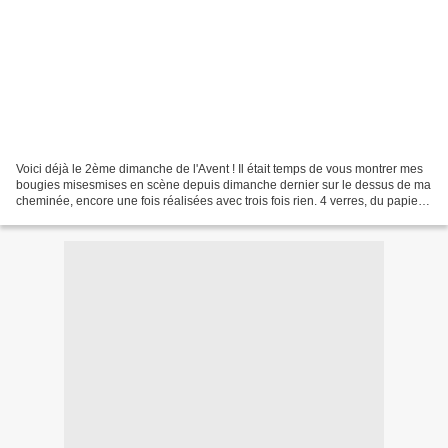
Voici déjà le 2ème dimanche de l'Avent ! Il était temps de vous montrer mes
bougies misesmises en scène depuis dimanche dernier sur le dessus de ma
cheminée, encore une fois réalisées avec trois fois rien. 4 verres, du papier
calque et du masking tape...