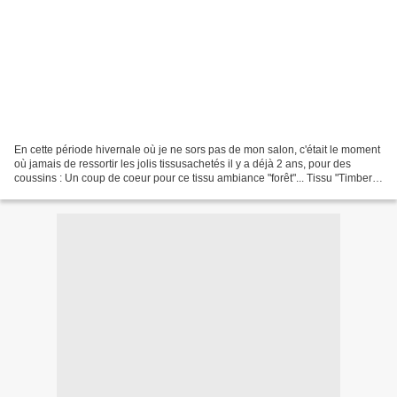
En cette période hivernale où je ne sors pas de mon salon, c'était le moment
où jamais de ressortir les jolis tissusachetés il y a déjà 2 ans, pour des
coussins : Un coup de coeur pour ce tissu ambiance "forêt"... Tissu "Timber
valley chocolat", Linna...