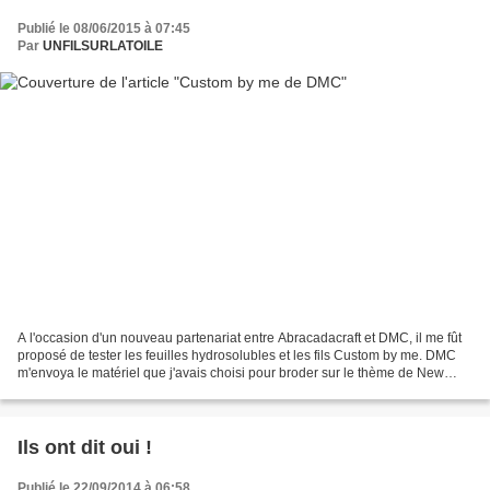
Publié le 08/06/2015 à 07:45
Par
UNFILSURLATOILE
A l'occasion d'un nouveau partenariat entre Abracadacraft et DMC, il me fût
proposé de tester les feuilles hydrosolubles et les fils Custom by me. DMC
m'envoya le matériel que j'avais choisi pour broder sur le thème de New
York. Une nouvelle approche...
Ils ont dit oui !
Publié le 22/09/2014 à 06:58