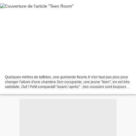
Quelques mètres de taffetas, une guirlande fleurie.Il n'en faut pas plus pour
changer l'allure d'une chambre.Son occupante, une jeune "teen", en est très
satisfaite. Ouf ! Petit comparatif "avant / après" : (les coussins sont toujours
les mêmes !) Petits...