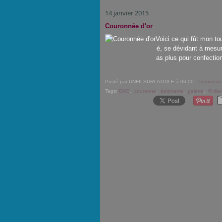
14 janvier 2015
Couronnée d'or
Voici ce qui fût mon to
é, se dévidant à mesure
as plus pour confection
Posté par UNFILSURLATOILE à 06:00 -
Commentai
Tags:
DMC
,
couronne
,
épiphanie
,
galette
,
fil di