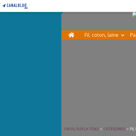
Home
Fil, coton, laine
Pa
UN FIL SUR LA TOILE
>
CATEGORIES
>
FIL