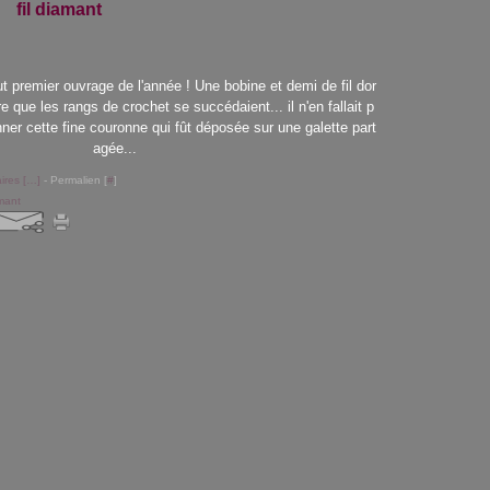
fil diamant
ut premier ouvrage de l'année ! Une bobine et demi de fil dor
 que les rangs de crochet se succédaient... il n'en fallait p
ner cette fine couronne qui fût déposée sur une galette part
agée...
res [
…
]
- Permalien [
#
]
amant