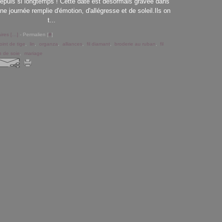
depuis si longtemps ! Cette date est désormais gravée dans
 une journée remplie d'émotion, d'allégresse et de soleil.Ils on
t...
res [
…
]
- Permalien [
#
]
oint de tige
,
lin
,
organza
,
alliances
,
fil diamant
,
broderie au ruban
,
fil
n de soie
,
mariage