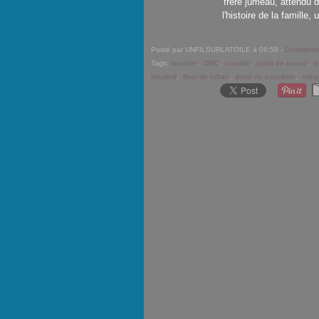
frère jumeau, attendu 
l'histoire de la famille,
Posté par UNFILSURLATOILE à 06:58 -
Commentai
Tags:
lavande
,
DMC
,
coussin
,
point de noeud
,
p
mouliné
,
fleur de ruban
,
point de bouclette
,
ruba