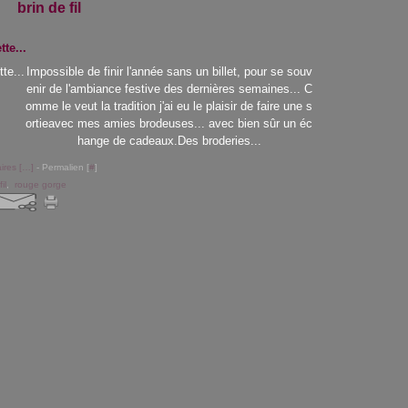
brin de fil
tte...
Impossible de finir l'année sans un billet, pour se souv
enir de l'ambiance festive des dernières semaines... C
omme le veut la tradition j'ai eu le plaisir de faire une s
ortieavec mes amies brodeuses... avec bien sûr un éc
hange de cadeaux.Des broderies...
res [
…
]
- Permalien [
#
]
il
,
rouge gorge