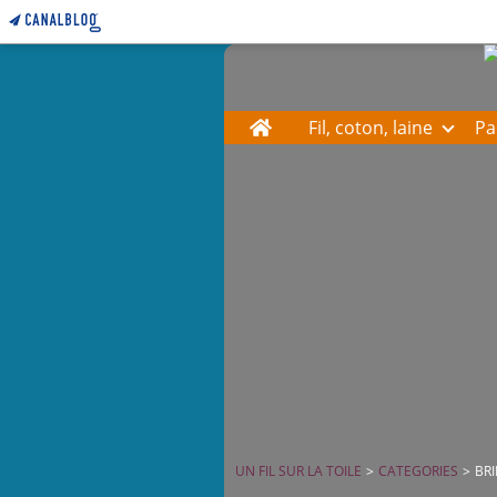
Home
Fil, coton, laine
Pa
UN FIL SUR LA TOILE
>
CATEGORIES
>
BRI