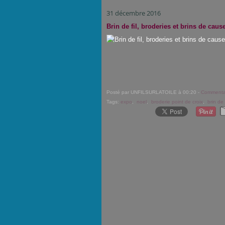
31 décembre 2016
Brin de fil, broderies et brins de cause
Posté par UNFILSURLATOILE à 00:20 -
Commentai
Tags:
expo
,
noel
,
broderie point de croix
,
brin de f