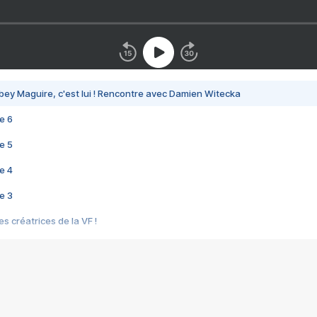
bey Maguire, c'est lui ! Rencontre avec Damien Witecka
e 6
e 5
e 4
e 3
s créatrices de la VF !
e 2
e 1
e Mektoub My Love arrive enfin ! Rencontre avec Shaïn Boumedine et Sal