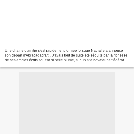
Une chaîne d'amitié s'est rapidement formée lorsque Nathalie a annoncé
son départ d'Abracadacraft... J'avais tout de suite été séduite par la richesse
de ses articles écrits soussa si belle plume, sur un site novateur et fédérateur
des blogs et de toutl'univers...