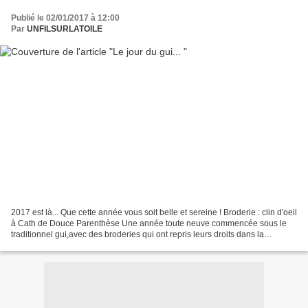
Publié le 02/01/2017 à 12:00
Par
UNFILSURLATOILE
2017 est là... Que cette année vous soit belle et sereine ! Broderie : clin d'oeil
à Cath de Douce Parenthèse Une année toute neuve commencée sous le
traditionnel gui,avec des broderies qui ont repris leurs droits dans la
maison... Broderie : Marie-Claire...