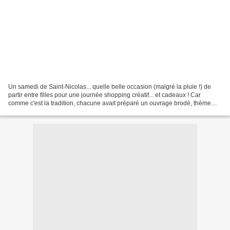
Un samedi de Saint-Nicolas... quelle belle occasion (malgré la pluie !) de
partir entre filles pour une journée shopping créatif... et cadeaux ! Car
comme c'est la tradition, chacune avait préparé un ouvrage brodé, thème
"Noël", que le sort s'est chargé...