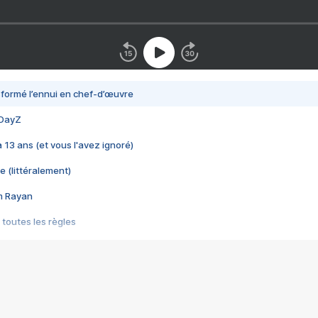
nsformé l’ennui en chef-d’œuvre
 DayZ
 a 13 ans (et vous l'avez ignoré)
e (littéralement)
im Rayan
 toutes les règles
s les jeux vidéo
us choquant de Rockstar ? - Le scandale BULLY
e plus moche de Steam