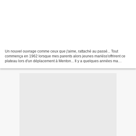
Un nouvel ouvrage comme ceux que j'aime, rattaché au passé... Tout
commença en 1962 lorsque mes parents alors jeunes mariéss'offrirent ce
plateau lors d'un déplacement à Menton... Il y a quelques années ma
maman m'amena ce plateau tout usé et défraîchi...