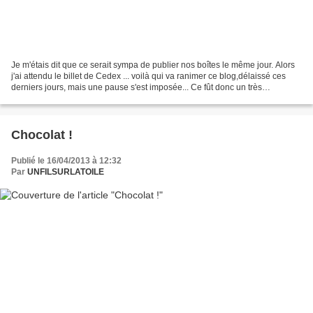
Je m'étais dit que ce serait sympa de publier nos boîtes le même jour. Alors
j'ai attendu le billet de Cedex ... voilà qui va ranimer ce blog,délaissé ces
derniers jours, mais une pause s'est imposée... Ce fût donc un très
sympathique moment de cartonnage...
Chocolat !
Publié le 16/04/2013 à 12:32
Par
UNFILSURLATOILE