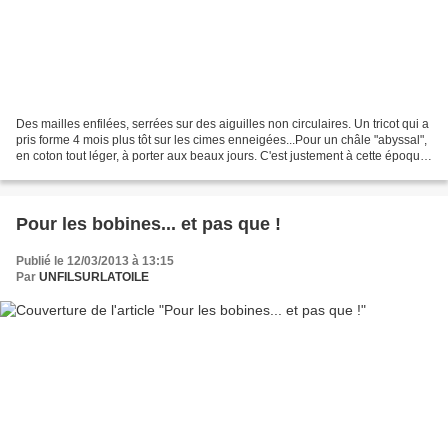
Des mailles enfilées, serrées sur des aiguilles non circulaires. Un tricot qui a
pris forme 4 mois plus tôt sur les cimes enneigées...Pour un châle "abyssal",
en coton tout léger, à porter aux beaux jours. C'est justement à cette époque
que fût annoncée...
Pour les bobines... et pas que !
Publié le 12/03/2013 à 13:15
Par
UNFILSURLATOILE