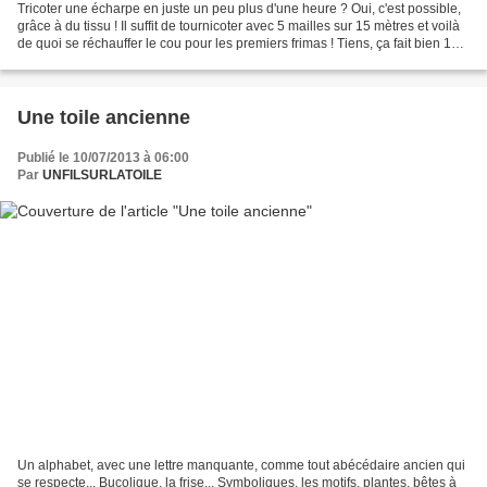
Tricoter une écharpe en juste un peu plus d'une heure ? Oui, c'est possible,
grâce à du tissu ! Il suffit de tournicoter avec 5 mailles sur 15 mètres et voilà
de quoi se réchauffer le cou pour les premiers frimas ! Tiens, ça fait bien 10
ans que je n'ai...
Une toile ancienne
Publié le 10/07/2013 à 06:00
Par
UNFILSURLATOILE
Un alphabet, avec une lettre manquante, comme tout abécédaire ancien qui
se respecte... Bucolique, la frise... Symboliques, les motifs, plantes, bêtes à