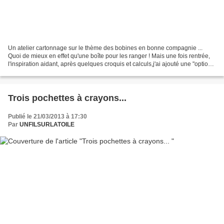
Un atelier cartonnage sur le thème des bobines en bonne compagnie ...
Quoi de mieux en effet qu'une boîte pour les ranger ! Mais une fois rentrée,
l'inspiration aidant, après quelques croquis et calculs,j'ai ajouté une "option"
rangement - sur mesure...
Trois pochettes à crayons...
Publié le 21/03/2013 à 17:30
Par
UNFILSURLATOILE