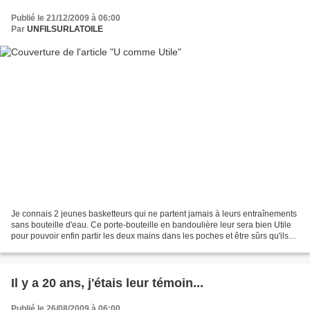
Publié le 21/12/2009 à 06:00
Par
UNFILSURLATOILE
Je connais 2 jeunes basketteurs qui ne partent jamais à leurs entraînements
sans bouteille d'eau. Ce porte-bouteille en bandoulière leur sera bien Utile
pour pouvoir enfin partir les deux mains dans les poches et être sûrs qu'ils
se désaltèrent dans leur...
Il y a 20 ans, j'étais leur témoin...
Publié le 26/08/2009 à 06:00