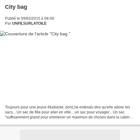
City bag
Publié le 09/02/2015 à 06:00
Par
UNFILSURLATOILE
Toujours pour une jeune étudiante, dont j'ai entendu dire qu'elle adore les
sacs... Un sac de fille pour aller en ville... un sac pour voyager... Un sac
"suffisamment grand pour emmener un maximun de choses dans la cabine
de l'avion"... avec des pochettes,...