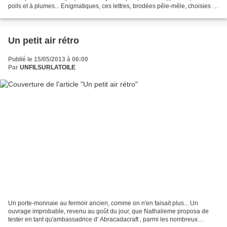
poils et à plumes... Enigmatiques, ces lettres, brodées pêle-mêle, choisies tel
un message codé......
Un petit air rétro
Publié le 15/05/2013 à 06:00
Par
UNFILSURLATOILE
Un porte-monnaie au fermoir ancien, comme on n'en faisait plus... Un
ouvrage improbable, revenu au goût du jour, que Nathalieme proposa de
tester en tant qu'ambassadrice d' Abracadacraft , parmi les nombreux