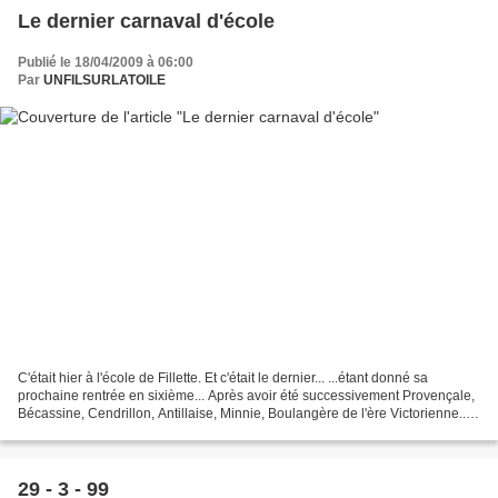
Le dernier carnaval d'école
Publié le 18/04/2009 à 06:00
Par
UNFILSURLATOILE
C'était hier à l'école de Fillette. Et c'était le dernier... ...étant donné sa
prochaine rentrée en sixième... Après avoir été successivement Provençale,
Bécassine, Cendrillon, Antillaise, Minnie, Boulangère de l'ère Victorienne...
La voici Fée M édiévale......
29 - 3 - 99