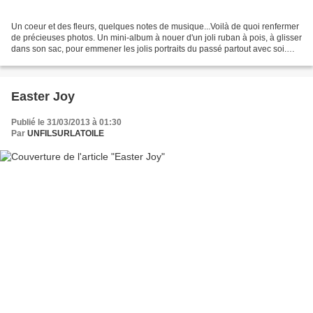
Un coeur et des fleurs, quelques notes de musique...Voilà de quoi renfermer
de précieuses photos. Un mini-album à nouer d'un joli ruban à pois, à glisser
dans son sac, pour emmener les jolis portraits du passé partout avec soi.
Voilà qui fût l'objet d'un...
Easter Joy
Publié le 31/03/2013 à 01:30
Par
UNFILSURLATOILE