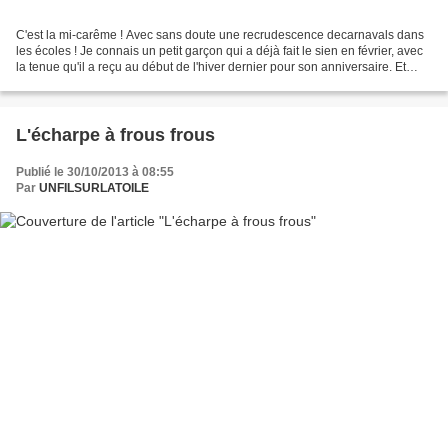
C'est la mi-carême ! Avec sans doute une recrudescence decarnavals dans
les écoles ! Je connais un petit garçon qui a déjà fait le sien en février, avec
la tenue qu'il a reçu au début de l'hiver dernier pour son anniversaire. Et
comme les yeux de son...
L'écharpe à frous frous
Publié le 30/10/2013 à 08:55
Par
UNFILSURLATOILE