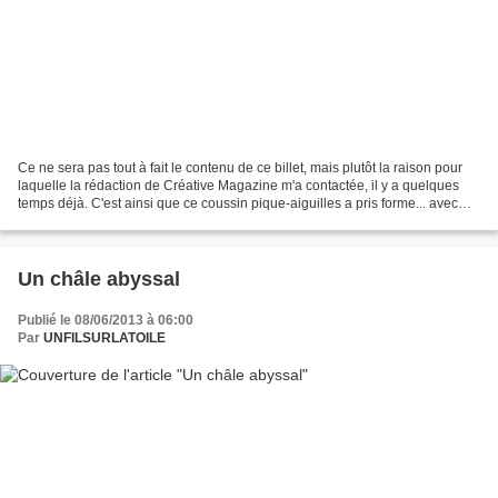
Ce ne sera pas tout à fait le contenu de ce billet, mais plutôt la raison pour
laquelle la rédaction de Créative Magazine m'a contactée, il y a quelques
temps déjà. C'est ainsi que ce coussin pique-aiguilles a pris forme... avec
des papillons qui virevoltent...
Un châle abyssal
Publié le 08/06/2013 à 06:00
Par
UNFILSURLATOILE