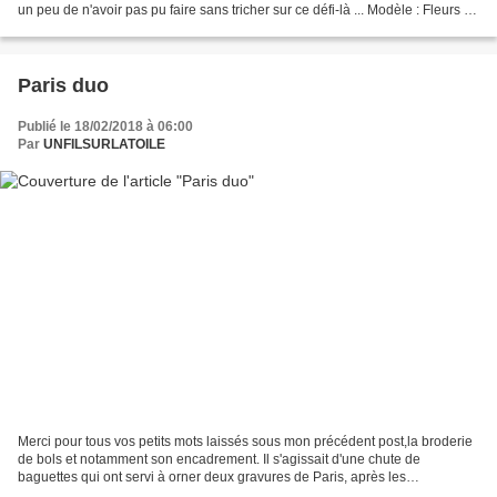
un peu de n'avoir pas pu faire sans tricher sur ce défi-là ... Modèle : Fleurs et
alphabets fleuris...
Paris duo
Publié le 18/02/2018 à 06:00
Par
UNFILSURLATOILE
Merci pour tous vos petits mots laissés sous mon précédent post,la broderie
de bols et notamment son encadrement. Il s'agissait d'une chute de
baguettes qui ont servi à orner deux gravures de Paris, après les
avoirencadrées d'un biseau à la française....