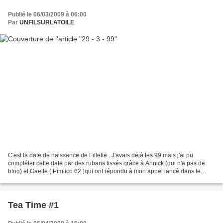
Publié le 06/03/2009 à 06:00
Par
UNFILSURLATOILE
C'est la date de naissance de Fillette . J'avais déjà les 99 mais j'ai pu
compléter cette date par des rubans tissés grâce à Annick (qui n'a pas de
blog) et Gaëlle ( Pimlico 62 )qui ont répondu à mon appel lancé dans le
"petit mot du jour" (colonne de...
Tea Time #1