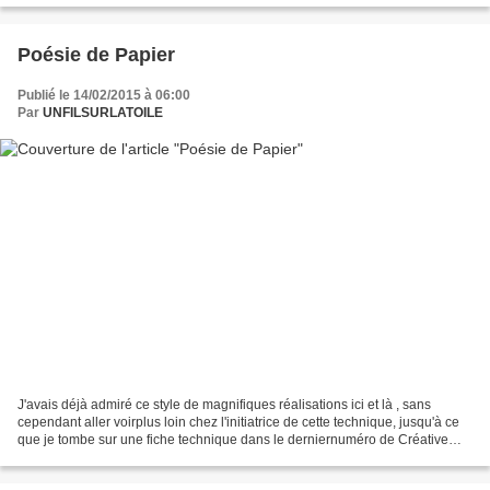
Poésie de Papier
Publié le 14/02/2015 à 06:00
Par
UNFILSURLATOILE
J'avais déjà admiré ce style de magnifiques réalisations ici et là , sans
cependant aller voirplus loin chez l'initiatrice de cette technique, jusqu'à ce
que je tombe sur une fiche technique dans le derniernuméro de Créative
Magazine, avec ce couple d'amoureux,un...