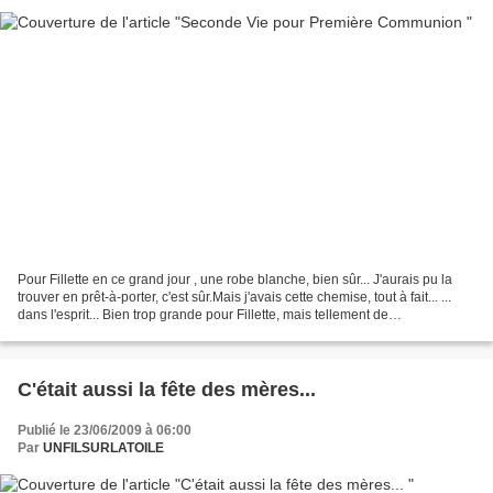
Pour Fillette en ce grand jour , une robe blanche, bien sûr... J'aurais pu la
trouver en prêt-à-porter, c'est sûr.Mais j'avais cette chemise, tout à fait... ...
dans l'esprit... Bien trop grande pour Fillette, mais tellement de
circonstanceavec ses broderies...
C'était aussi la fête des mères...
Publié le 23/06/2009 à 06:00
Par
UNFILSURLATOILE