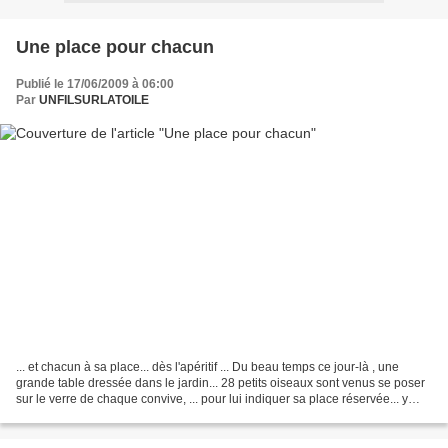
Une place pour chacun
Publié le 17/06/2009 à 06:00
Par
UNFILSURLATOILE
... et chacun à sa place... dès l'apéritif ... Du beau temps ce jour-là , une
grande table dressée dans le jardin... 28 petits oiseaux sont venus se poser
sur le verre de chaque convive, ... pour lui indiquer sa place réservée... y
compris Bébé ! Ces...