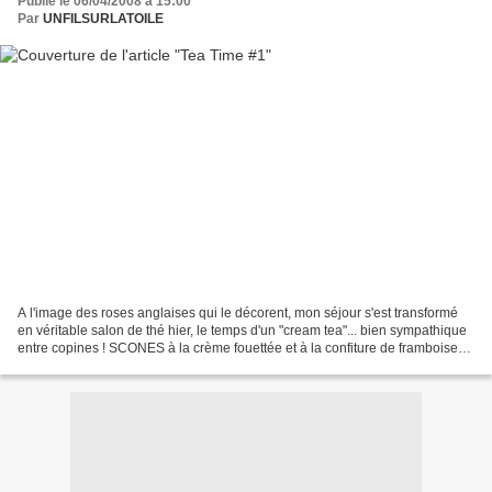
Publié le 06/04/2008 à 15:00
Par
UNFILSURLATOILE
A l'image des roses anglaises qui le décorent, mon séjour s'est transformé
en véritable salon de thé hier, le temps d'un "cream tea"... bien sympathique
entre copines ! SCONES à la crème fouettée et à la confiture de framboises,
recette dans le célèbre...