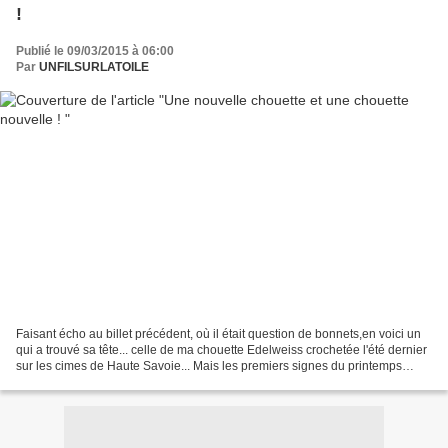
!
Publié le 09/03/2015 à 06:00
Par
UNFILSURLATOILE
Faisant écho au billet précédent, où il était question de bonnets,en voici un
qui a trouvé sa tête... celle de ma chouette Edelweiss crochetée l'été dernier
sur les cimes de Haute Savoie... Mais les premiers signes du printemps
arrivant, sous mon crochet,...