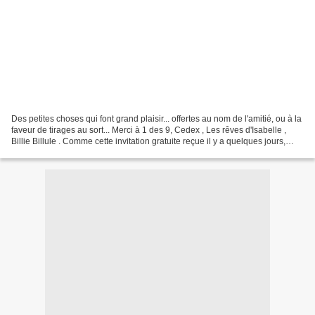
Des petites choses qui font grand plaisir... offertes au nom de l'amitié, ou à la
faveur de tirages au sort... Merci à 1 des 9, Cedex , Les rêves d'Isabelle ,
Billie Billule . Comme cette invitation gratuite reçue il y a quelques jours,
pour le salon...