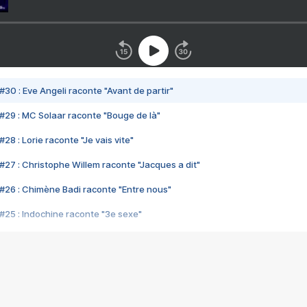
#30 : Eve Angeli raconte "Avant de partir"
#29 : MC Solaar raconte "Bouge de là"
28 : Lorie raconte "Je vais vite"
#27 : Christophe Willem raconte "Jacques a dit"
#26 : Chimène Badi raconte "Entre nous"
#25 : Indochine raconte "3e sexe"
#24 : Zaho raconte "C'est chelou"
#23 : Patrick Bruel raconte "Au café des délices"
#22 : Kyo raconte "Le chemin"