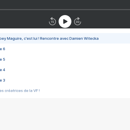
bey Maguire, c'est lui ! Rencontre avec Damien Witecka
e 6
e 5
e 4
e 3
s créatrices de la VF !
e 2
e 1
e Mektoub My Love arrive enfin ! Rencontre avec Shaïn Boumedine et Sal