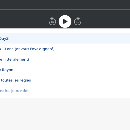
 DayZ
 a 13 ans (et vous l'avez ignoré)
e (littéralement)
im Rayan
 toutes les règles
s les jeux vidéo
us choquant de Rockstar ? - Le scandale BULLY
e plus moche de Steam
du RÊVE tourne au CAUCHEMAR