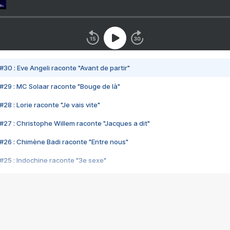
#30 : Eve Angeli raconte "Avant de partir"
#29 : MC Solaar raconte "Bouge de là"
28 : Lorie raconte "Je vais vite"
#27 : Christophe Willem raconte "Jacques a dit"
#26 : Chimène Badi raconte "Entre nous"
#25 : Indochine raconte "3e sexe"
#24 : Zaho raconte "C'est chelou"
#23 : Patrick Bruel raconte "Au café des délices"
#22 : Kyo raconte "Le chemin"