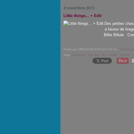
3 novembre 2013
Little things... + Edit
Des petites choses
a faveur de tirag
Billie Billule . C
Posté par UNFILSURLATOILE à 22:11 -
Commentai
Tags:
pochettes
,
transfert
,
jeu
,
amitié
,
crochet
,
f