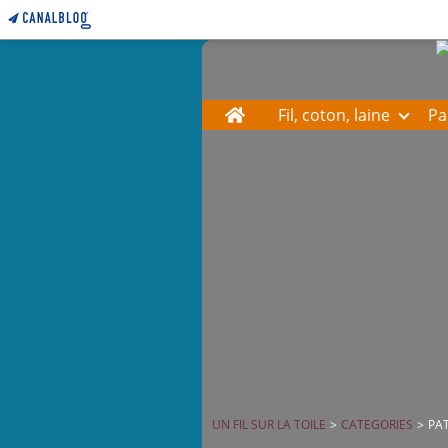
Home
Fil, coton, laine
Pa
UN FIL SUR LA TOILE
>
CATEGORIES
>
PA