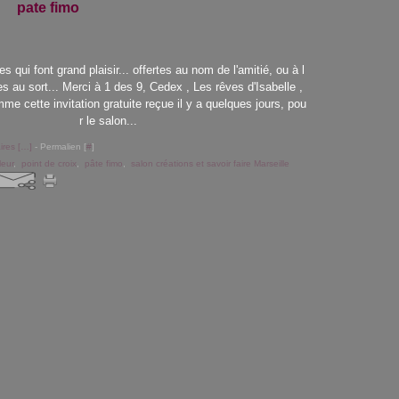
pate fimo
 qui font grand plaisir... offertes au nom de l'amitié, ou à l
es au sort... Merci à 1 des 9, Cedex , Les rêves d'Isabelle ,
omme cette invitation gratuite reçue il y a quelques jours, pou
r le salon...
res [
…
]
- Permalien [
#
]
leur
,
point de croix
,
pâte fimo
,
salon créations et savoir faire Marseille