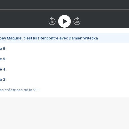
bey Maguire, c'est lui ! Rencontre avec Damien Witecka
e 6
e 5
e 4
e 3
s créatrices de la VF !
e 2
e 1
e Mektoub My Love arrive enfin ! Rencontre avec Shaïn Boumedine et Sal