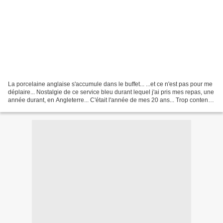
La porcelaine anglaise s'accumule dans le buffet... ...et ce n'est pas pour me
déplaire... Nostalgie de ce service bleu durant lequel j'ai pris mes repas, une
année durant, en Angleterre... C'était l'année de mes 20 ans... Trop contente
d'avoir trouvé...