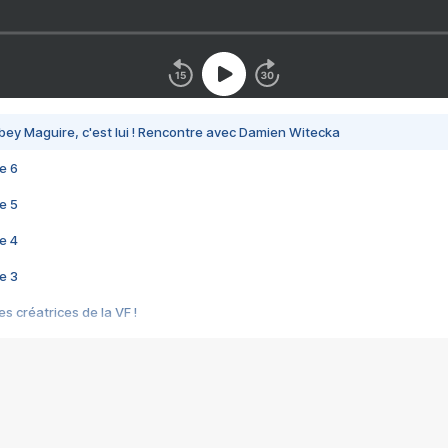
bey Maguire, c'est lui ! Rencontre avec Damien Witecka
e 6
e 5
e 4
e 3
s créatrices de la VF !
e 2
e 1
e Mektoub My Love arrive enfin ! Rencontre avec Shaïn Boumedine et Sal