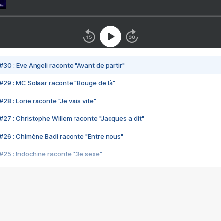
#30 : Eve Angeli raconte "Avant de partir"
#29 : MC Solaar raconte "Bouge de là"
28 : Lorie raconte "Je vais vite"
#27 : Christophe Willem raconte "Jacques a dit"
#26 : Chimène Badi raconte "Entre nous"
#25 : Indochine raconte "3e sexe"
#24 : Zaho raconte "C'est chelou"
#23 : Patrick Bruel raconte "Au café des délices"
#22 : Kyo raconte "Le chemin"