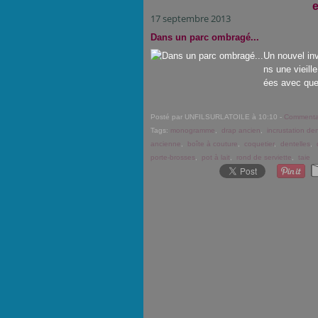
e
17 septembre 2013
Dans un parc ombragé...
Un nouvel inv
ns une vieille
ées avec que
Posté par UNFILSURLATOILE à 10:10 -
Commentai
Tags:
monogramme
,
drap ancien
,
incrustation den
ancienne
,
boîte à couture
,
coquetier
,
dentelles
,
porte-brosses
,
pot à lait
,
rond de serviette
,
taie