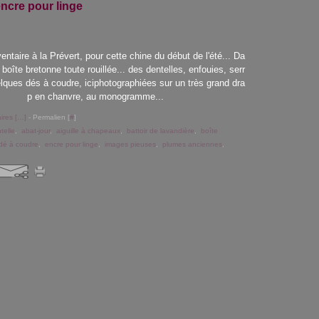
ncre pour linge
entaire à la Prévert, pour cette chine du début de l'été... Da
 boîte bretonne toute rouillée... des dentelles, enfouies, serr
lques dés à coudre, iciphotographiées sur un très grand dra
p en chanvre, au monogramme...
res [
…
]
- Permalien [
#
]
telle
,
abat-jour
,
aiguille à chapeaux
,
battoir de lavandière
,
boîte
dé à coudre
,
encre pour linge
,
images pieuses
,
plumes anciennes
,