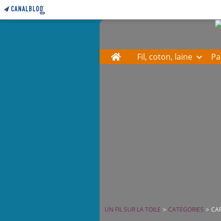
Home
Fil, coton, laine
Pa
UN FIL SUR LA TOILE
>
CATEGORIES
>
CA