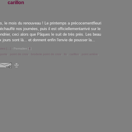
carillon
s, le mois du renouveau ! Le printemps a précocementfleuri
réchauffé nos journées, puis il est officiellementarrivé sur le
endrier, ceci alors que Pâques le suit de très près. Les beau
x jours sont là... et donnent enfin l'envie de pousser la...
res [
…
]
- Permalien [
#
]
 porte
,
point de croix
,
broderie point de croix
,
lin
,
carillon
,
point arrière
,