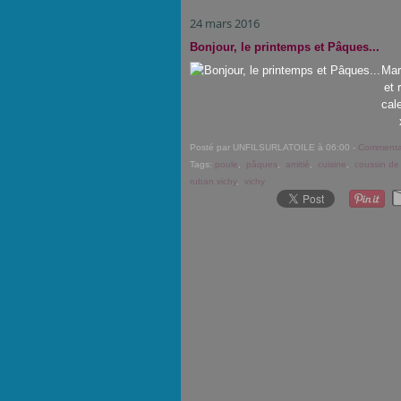
24 mars 2016
Bonjour, le printemps et Pâques...
Mar
et 
cal
Posté par UNFILSURLATOILE à 06:00 -
Commentai
Tags:
poule
,
pâques
,
amitié
,
cuisine
,
coussin de
ruban vichy
,
vichy