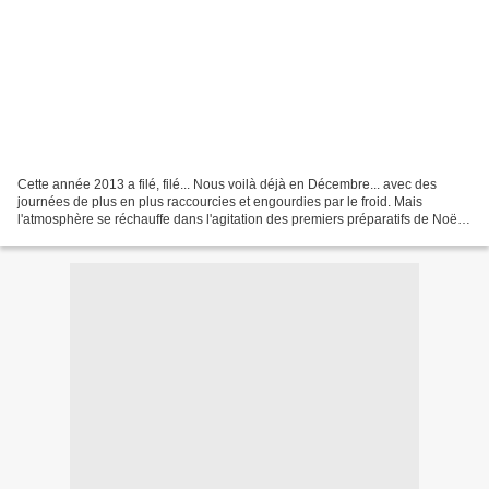
Cette année 2013 a filé, filé... Nous voilà déjà en Décembre... avec des
journées de plus en plus raccourcies et engourdies par le froid. Mais
l'atmosphère se réchauffe dans l'agitation des premiers préparatifs de Noël,
c'est en tout cas ce qui se passe...