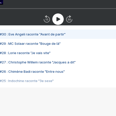
#30 : Eve Angeli raconte "Avant de partir"
#29 : MC Solaar raconte "Bouge de là"
28 : Lorie raconte "Je vais vite"
#27 : Christophe Willem raconte "Jacques a dit"
#26 : Chimène Badi raconte "Entre nous"
#25 : Indochine raconte "3e sexe"
#24 : Zaho raconte "C'est chelou"
#23 : Patrick Bruel raconte "Au café des délices"
#22 : Kyo raconte "Le chemin"