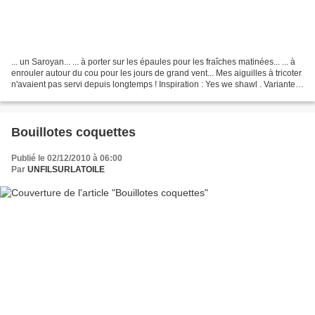
... un Saroyan... ... à porter sur les épaules pour les fraîches matinées... ... à
enrouler autour du cou pour les jours de grand vent... Mes aiguilles à tricoter
n'avaient pas servi depuis longtemps ! Inspiration : Yes we shawl . Variante :
3 2 feuilles...
Bouillotes coquettes
Publié le 02/12/2010 à 06:00
Par
UNFILSURLATOILE