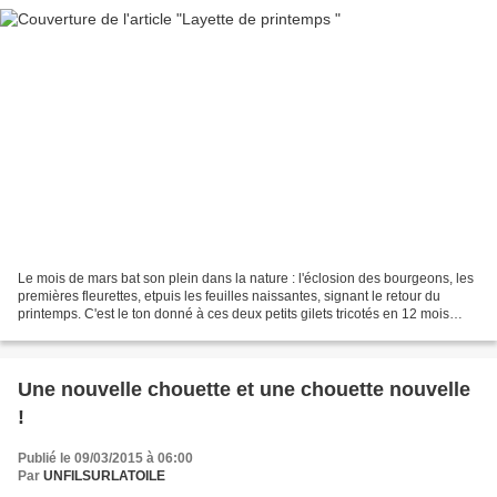
Le mois de mars bat son plein dans la nature : l'éclosion des bourgeons, les
premières fleurettes, etpuis les feuilles naissantes, signant le retour du
printemps. C'est le ton donné à ces deux petits gilets tricotés en 12 mois
pour des jumelles... ne...
Une nouvelle chouette et une chouette nouvelle
!
Publié le 09/03/2015 à 06:00
Par
UNFILSURLATOILE