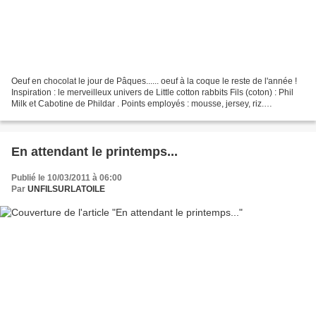
Oeuf en chocolat le jour de Pâques...... oeuf à la coque le reste de l'année !
Inspiration : le merveilleux univers de Little cotton rabbits Fils (coton) : Phil
Milk et Cabotine de Phildar . Points employés : mousse, jersey, riz.
Présentation sur un Kinder...
En attendant le printemps...
Publié le 10/03/2011 à 06:00
Par
UNFILSURLATOILE