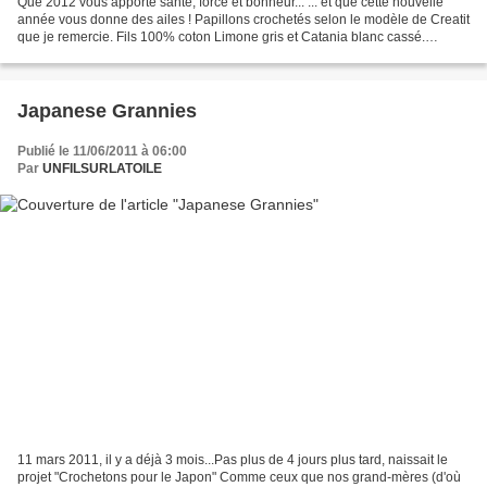
Que 2012 vous apporte santé, force et bonheur... ... et que cette nouvelle
année vous donne des ailes ! Papillons crochetés selon le modèle de Creatit
que je remercie. Fils 100% coton Limone gris et Catania blanc cassé.
Crochet 2,5. N uit de nouvel an...
Japanese Grannies
Publié le 11/06/2011 à 06:00
Par
UNFILSURLATOILE
11 mars 2011, il y a déjà 3 mois...Pas plus de 4 jours plus tard, naissait le
projet "Crochetons pour le Japon" Comme ceux que nos grand-mères (d'où