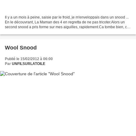
Il y a un mois à peine, saisie par le froid, je m'enveloppais dans un snood ...
En le découvrant, La Maman des 4 en regretta de ne pas tricoter.Alors un
second snood a pris forme sur mes aiguilles, rapidement.Ca tombe bien, ces
jours-ci, le redoux amène...
Wool Snood
Publié le 15/02/2012 à 06:00
Par
UNFILSURLATOILE