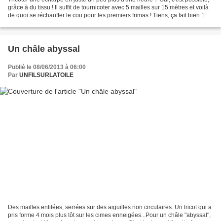
grâce à du tissu ! Il suffit de tournicoter avec 5 mailles sur 15 mètres et voilà
de quoi se réchauffer le cou pour les premiers frimas ! Tiens, ça fait bien 10
ans que je n'ai...
Un châle abyssal
Publié le 08/06/2013 à 06:00
Par
UNFILSURLATOILE
Des mailles enfilées, serrées sur des aiguilles non circulaires. Un tricot qui a
pris forme 4 mois plus tôt sur les cimes enneigées...Pour un châle "abyssal",