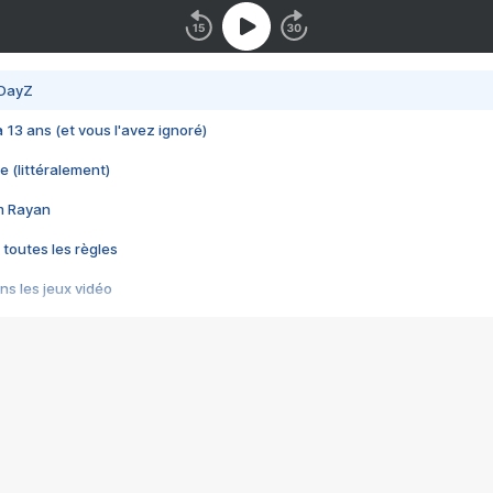
 DayZ
 a 13 ans (et vous l'avez ignoré)
e (littéralement)
im Rayan
 toutes les règles
s les jeux vidéo
us choquant de Rockstar ? - Le scandale BULLY
e plus moche de Steam
du RÊVE tourne au CAUCHEMAR
pendant 8 heures
it… à tort