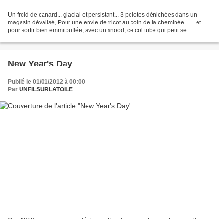
Un froid de canard... glacial et persistant... 3 pelotes dénichées dans un
magasin dévalisé, Pour une envie de tricot au coin de la cheminée... ... et
pour sortir bien emmitouflée, avec un snood, ce col tube qui peut se
transformer en capuche ou couvre-épaules...
New Year's Day
Publié le 01/01/2012 à 00:00
Par
UNFILSURLATOILE