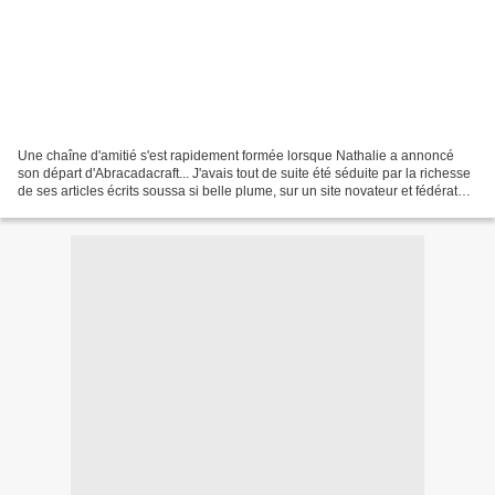
Une chaîne d'amitié s'est rapidement formée lorsque Nathalie a annoncé
son départ d'Abracadacraft... J'avais tout de suite été séduite par la richesse
de ses articles écrits soussa si belle plume, sur un site novateur et fédérateur
des blogs et de toutl'univers...