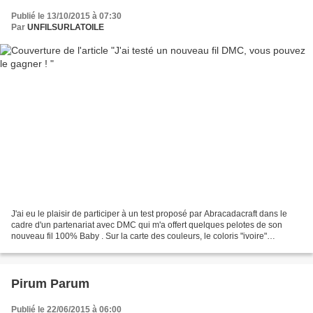
Publié le 13/10/2015 à 07:30
Par
UNFILSURLATOILE
J'ai eu le plaisir de participer à un test proposé par Abracadacraft dans le
cadre d'un partenariat avec DMC qui m'a offert quelques pelotes de son
nouveau fil 100% Baby . Sur la carte des couleurs, le coloris "ivoire"
m'inspira pourpréparer une naissance....
Pirum Parum
Publié le 22/06/2015 à 06:00