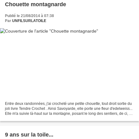
Chouette montagnarde
Publié le 21/08/2014 à 07:38
Par
UNFILSURLATOILE
Entre deux randonnées, j'ai crocheté une petite chouette, tout droit sortie du
joli livre Tendre Crochet . Ainsi Savoyarde, elle porte une fleur d'edelweiss...
Elle m'a suivie là-haut sur la montagne, posant le long des sentiers, de ci, de
là, sur une...
9 ans sur la toile...