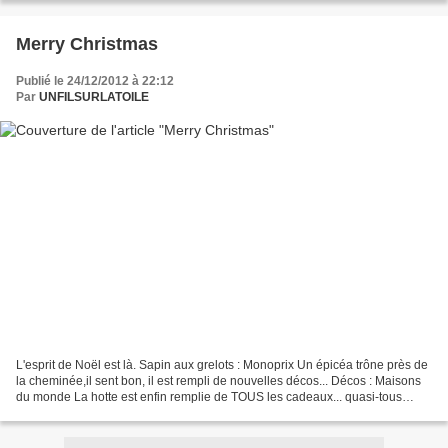
Merry Christmas
Publié le 24/12/2012 à 22:12
Par
UNFILSURLATOILE
L'esprit de Noël est là. Sapin aux grelots : Monoprix Un épicéa trône près de
la cheminée,il sent bon, il est rempli de nouvelles décos... Décos : Maisons
du monde La hotte est enfin remplie de TOUS les cadeaux... quasi-tous
achetés lors d'une seule virée-shopping...