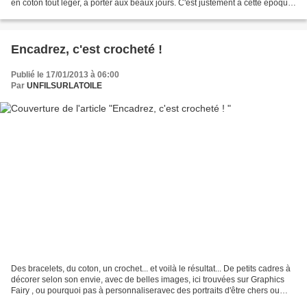
en coton tout léger, à porter aux beaux jours. C'est justement à cette époque
que fût annoncée...
Encadrez, c'est crocheté !
Publié le 17/01/2013 à 06:00
Par
UNFILSURLATOILE
Des bracelets, du coton, un crochet... et voilà le résultat... De petits cadres à
décorer selon son envie, avec de belles images, ici trouvées sur Graphics
Fairy , ou pourquoi pas à personnaliseravec des portraits d'être chers ou
autres photos fétiches......