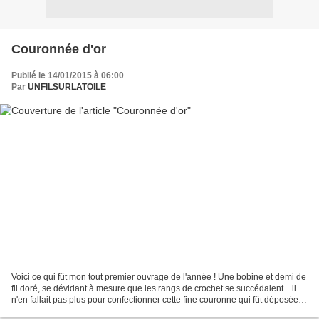
Couronnée d'or
Publié le 14/01/2015 à 06:00
Par
UNFILSURLATOILE
Voici ce qui fût mon tout premier ouvrage de l'année ! Une bobine et demi de
fil doré, se dévidant à mesure que les rangs de crochet se succédaient... il
n'en fallait pas plus pour confectionner cette fine couronne qui fût déposée
sur une galette partagée...