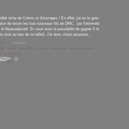
illet riche de Coloris et d'ouvrages ! En effet, j'ai eu le gran
aisir de tester les tout nouveaux fils de DMC , par l'interméd
e d' Abracadacraft .Et vous avez la possibilité de gagner 5 lo
ts (voir au bas de ce billet). J'ai donc choisi plusieurs...
res [
…
]
- Permalien [
#
]
 DMC
,
coloris
,
coloris DMC
,
fil coloris
,
fil multicolore
,
fil à broder
,
point
int de palestrina