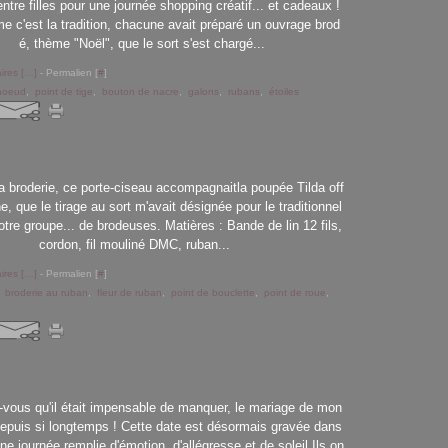
entre filles pour une journée shopping créatif... et cadeaux !
 c'est la tradition, chacune avait préparé un ouvrage brod
é, thème "Noël", que le sort s'est chargé...
res [
…
]
- Permalien [
#
]
 noeud
,
point de tige
,
bouton de nacre
,
galons
,
rubans
,
étoiles
 la broderie, ce porte-ciseau accompagnaitla poupée Tilda off
e, que le tirage au sort m'avait désignée pour le traditionnel
tre groupe... de brodeuses. Matières : Bande de lin 12 fils,
cordon, fil mouliné DMC, ruban...
res [
…
]
- Permalien [
#
]
,
broderie au ruban
,
fleur de ruban
,
point de bouclette
,
point de roue
,
-vous qu'il était impensable de manquer, le mariage de mon
depuis si longtemps ! Cette date est désormais gravée dans
 une journée remplie d'émotion, d'allégresse et de soleil.Ils on