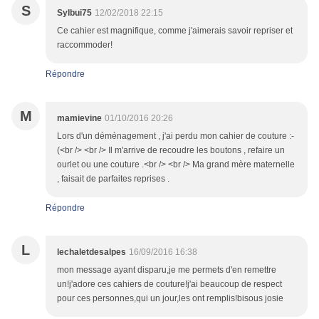
S
Sylbui75
12/02/2018 22:15
Ce cahier est magnifique, comme j'aimerais savoir repriser et
raccommoder!
Répondre
M
mamievine
01/10/2016 20:26
Lors d'un déménagement , j'ai perdu mon cahier de couture :-
(<br /> <br /> Il m'arrive de recoudre les boutons , refaire un
ourlet ou une couture .<br /> <br /> Ma grand mère maternelle
, faisait de parfaites reprises .
Répondre
L
lechaletdesalpes
16/09/2016 16:38
mon message ayant disparu,je me permets d'en remettre
un!j'adore ces cahiers de couture!j'ai beaucoup de respect
pour ces personnes,qui un jour,les ont remplis!bisous josie