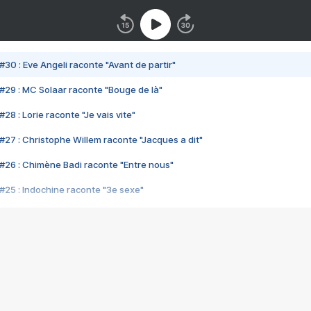
#30 : Eve Angeli raconte "Avant de partir"
#29 : MC Solaar raconte "Bouge de là"
28 : Lorie raconte "Je vais vite"
#27 : Christophe Willem raconte "Jacques a dit"
#26 : Chimène Badi raconte "Entre nous"
#25 : Indochine raconte "3e sexe"
#24 : Zaho raconte "C'est chelou"
#23 : Patrick Bruel raconte "Au café des délices"
#22 : Kyo raconte "Le chemin"
#21 : Nolwenn Leroy raconte "Cassé"