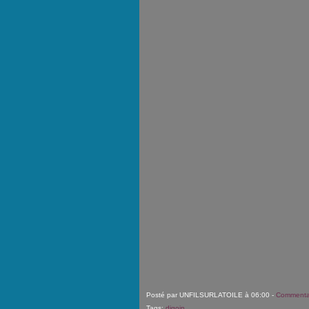
Posté par UNFILSURLATOILE à 06:00 -
Commentai
Tags:
digoin