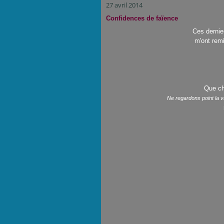
27 avril 2014
Confidences de faïence
Ces dernie
m'ont rem
Que cha
Ne regardons point la va