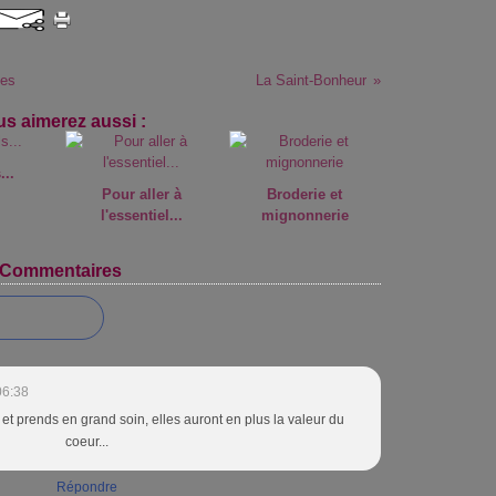
tes
La Saint-Bonheur
s aimerez aussi :
...
Pour aller à
Broderie et
l'essentiel...
mignonnerie
Commentaires
06:38
t prends en grand soin, elles auront en plus la valeur du
coeur...
Répondre