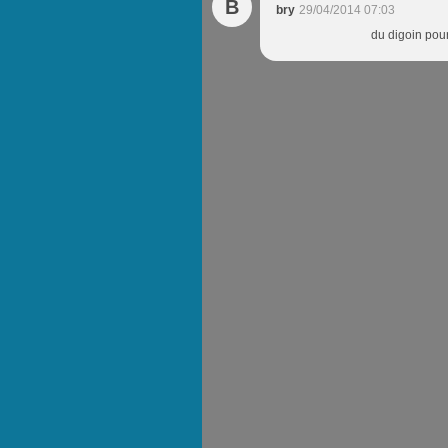
B
bry
29/04/2014 07:03
du digoin pour