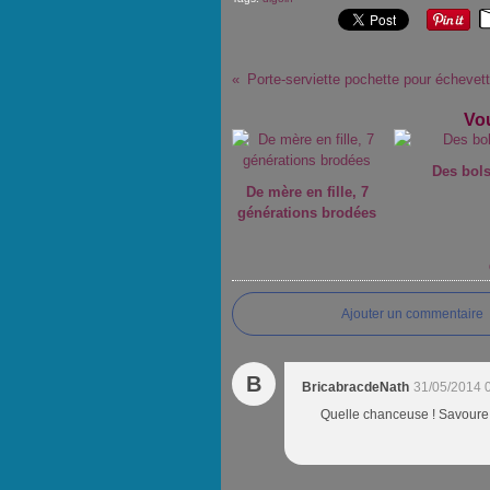
Porte-serviette pochette pour échevet
Vou
Des bols
De mère en fille, 7
générations brodées
Ajouter un commentaire
B
BricabracdeNath
31/05/2014 
Quelle chanceuse ! Savoure e