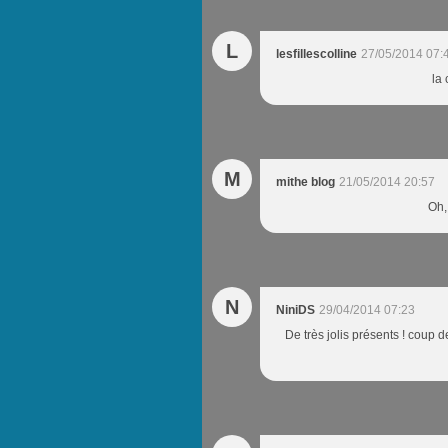
L
lesfillescolline
27/05/2014 07:
la 
M
mithe blog
21/05/2014 20:57
Oh,
N
NiniDS
29/04/2014 07:23
De très jolis présents ! coup de