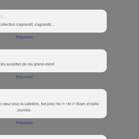
41
collection s'agrandit, s'agrandit...
Répondre
 les assiettes de ma grand-mère!
Répondre
 cœur pour la cafetière, fort jolie.<br /> <br /> Bises et belle
journée.
Répondre