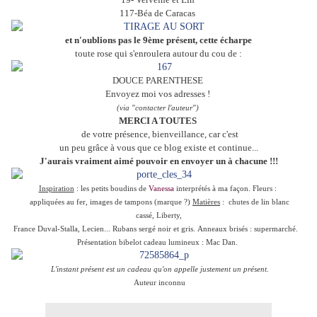
117-Béa de Caracas
et n'oublions pas le 9ème pré
sent,
cette écharpe
toute rose qui
s'enroulera autour du cou de :
DOUCE PARENTHESE
Envoyez moi vos adresses !
(via "contacter l'auteur")
MERCI A TOUTES
de votre présence, bienveillance, car c'est
un peu
grâce à vous que ce blog existe et continue...
J'aurais vraiment aimé pouvoir en envoyer un à chacune !!!
Inspiration
: les petits boudins de
Vanessa
i
nterprétés à ma façon. Fleurs :
appliquées au fer, images de tampons (marque ?)
Matières
: chutes de lin blanc
cassé,
Liberty,
F
rance Duval-Stalla, Lecien... Rubans sergé noir et gris.
Anneaux brisés : supermarché.
Présentation bibelot cadeau lumineux : Mac Dan.
L'instant présent est un cadeau qu'on appelle justement un présent.
Auteur inconnu