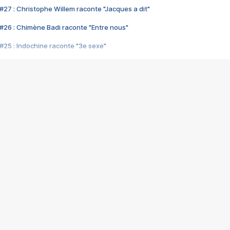
#27 : Christophe Willem raconte "Jacques a dit"
#26 : Chimène Badi raconte "Entre nous"
#25 : Indochine raconte "3e sexe"
#24 : Zaho raconte "C'est chelou"
#23 : Patrick Bruel raconte "Au café des délices"
#22 : Kyo raconte "Le chemin"
#21 : Nolwenn Leroy raconte "Cassé"
#20 : Patrick Hernandez raconte "Born to be alive"
#19 : Lorie raconte "Près de moi"
#18 : Michael Jones raconte "A nos actes manqués" (avec Jean-Jacque
#17 : Khaled raconte "Aïcha"
#16 : Corneille raconte "Parce qu'on vient de loin"