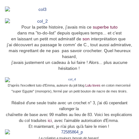
Pour la petite histoire, j'avais mis ce
superbe tuto
dans ma "to-do-list" depuis quelques temps... et c'est
en laissant un petit mot admiratif de
son
interprétation que
j'ai découvert au passage le comm' de C., tout aussi admirative,
mais regrettant de ne pas pas savoir crocheter. Quel heureux
hasard,
j'avais justement un cadeau à lui faire ! Alors... plus aucune
hésitation !
D'après l'excellent tuto d'Emma, auteure du joli blog
Lulu loves
en coton mercerisé
"super Egypte" (monoprix), fermé par un petit bouton de nacre de mes tiroirs.
Réalisé d'une seule traite avec un crochet n° 3, j'ai dû cependant
rallonger la
chaînette de base avec 99 mailles au lieu de 83. Voici les explications
du col traduites
ici
, avec l'aimable autorisation d'Emma.
Et maintenant, je n'ai plus qu'à faire le mien !
La création a toujours besoin de hasard.