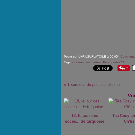
Posté par UNFILSURLATOILE à 00:05 -
Commentai
Tags:
château
,
étiquettes
,
fleur
,
porte-CD
Exercices de points... d'épine
Vou
18, le jour des
Tea Cosy ch
noces... de turquoise
Ch'tis