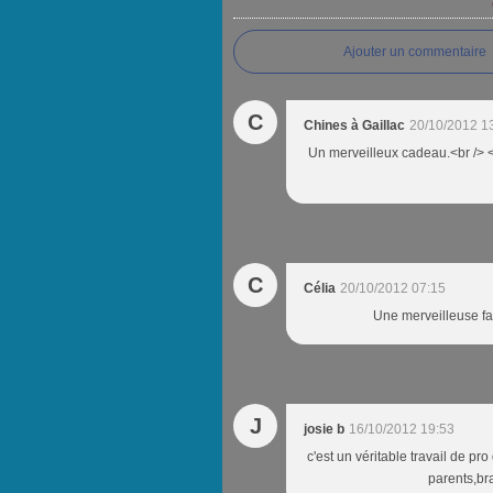
Ajouter un commentaire
C
Chines à Gaillac
20/10/2012 1
Un merveilleux cadeau.<br /> <b
C
Célia
20/10/2012 07:15
Une merveilleuse fa
J
josie b
16/10/2012 19:53
c'est un véritable travail de pro
parents,br