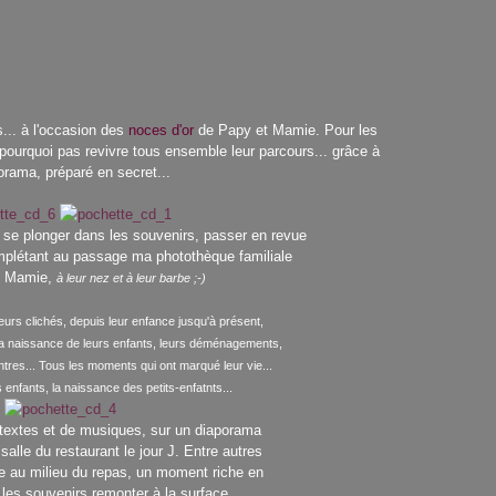
... à l'occasion des
noces d'or
de Papy et Mamie. Pour les
 pourquoi pas revivre tous ensemble leur parcours... grâce à
orama, préparé en secret...
: se plonger dans les souvenirs, passer en revue
omplétant au passage ma photothèque familiale
t Mamie,
à leur nez et à leur barbe ;-)
leurs clichés, depuis leur enfance jusqu'à présent,
la naissance de leurs enfants, leurs déménagements,
tres... Tous les moments qui ont marqué leur vie...
 enfants, la naissance des petits-enfatnts...
textes et de musiques, sur un diaporama
 salle du restaurant le jour J. Entre autres
 au milieu du repas, un moment riche en
 les souvenirs remonter à la surface,