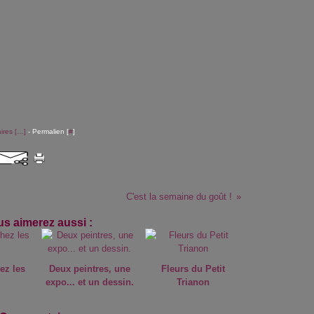
res [
…
]
- Permalien [
#
]
C'est la semaine du goût !
s aimerez aussi :
ez les
Deux peintres, une
Fleurs du Petit
expo... et un dessin.
Trianon