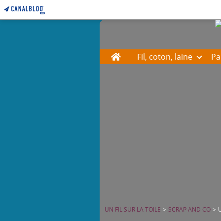
Home
Fil, coton, laine
Pa
UN FIL SUR LA TOILE
>
SCRAP AND CO
>