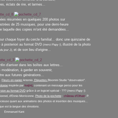
res, éclats de rire, et larmes...
nnées résumées en quelques 200 photos sur
lustrées de 25 musiques, pour une demi-heure
 de laquelle des copies m'ont été demandées...
ur chaque foyer du cercle familial... donc une quinzaine de
 à posteriori au format DVD
illustré de la photo
(merci Papy !),
et de son lieu d'origine...
 du jour J),
in d'arriver dans les boîtes aux lettres...
 modération, à garder en souvenir,
tre aux futures générations...
e.
Fleurs en papier
Artemio.
Etiquettes
Bloomini Studio "observation".
eloppe
inspirée par
Isa[m],
contenant un message perso pour les
sion au format DVD
grâce à un logiciel spécial - ???
(merci Papy !).
ionnel, d'Ennio Morriconne.
Photo de la pochette
:
château d'Olhain
, P.
cieuse quant aux animations des photos et insertion des musiques...
ue est la langue des émotions.
Emmanuel Kant