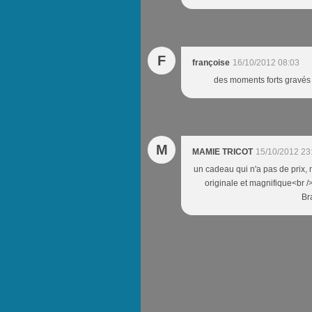
F
françoise
16/10/2012 08:03
des moments forts gravés 
M
MAMIE TRICOT
15/10/2012 23
un cadeau qui n'a pas de prix, m
originale et magnifique<br /
Br