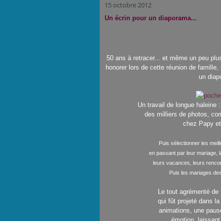
15 octobre 2012
Un écrin pour un diaporama...
50 ans à retracer... et même un peu plus
honorer lors de cette réunion de famille,
un diap
Un travail de longue haleine 
des milliers de photos, c
chez Papy e
Puis sélectionner les meil
en passant par leur mariage, 
leurs vacances, leurs rencon
Puis les mariages des
Le tout agrémenté de 
qui fût projeté dans la
animations, une pause
émotion, laissant