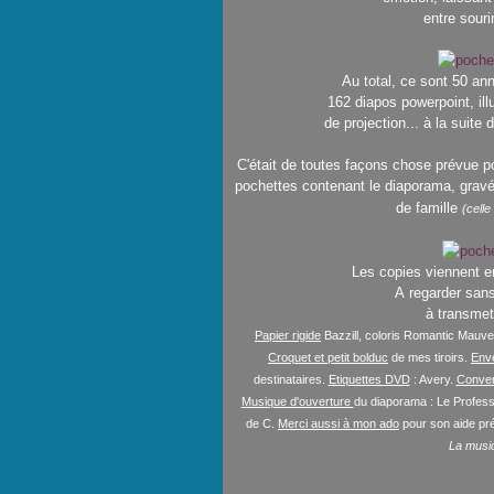
entre souri
Au total, ce sont 50 a
162 diapos powerpoint, il
de projection... à la suite
C'était de toutes façons chose prévue po
pochettes contenant le diaporama, gravé
de famille
(celle
Les copies viennent enf
A regarder sans
à transmet
Papier rigide
Bazzill, coloris Romantic Mauv
Croquet et petit bolduc
de mes tiroirs.
Env
destinataires.
Etiquettes DVD
: Avery.
Conver
Musique d'ouverture
du diaporama : Le Profess
de C.
Merci aussi à mon ado
pour son aide pré
La musiq