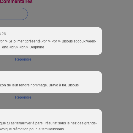
Commentaires
3:26
r /> Si joliment présenté.<br /> <br /> Bisous et doux week-
end.<br /> <br /> Delphine
Répondre
çon de leur rendre hommage. Bravo à toi. Bisous
Répondre
 que tu as fait!arriver à pareil résultat sous le nez des grands-
avo!que d'émotion pour la famille!bisous