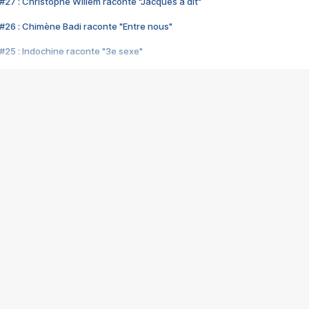
#27 : Christophe Willem raconte "Jacques a dit"
#26 : Chimène Badi raconte "Entre nous"
#25 : Indochine raconte "3e sexe"
#24 : Zaho raconte "C'est chelou"
#23 : Patrick Bruel raconte "Au café des délices"
#22 : Kyo raconte "Le chemin"
#21 : Nolwenn Leroy raconte "Cassé"
#20 : Patrick Hernandez raconte "Born to be alive"
#19 : Lorie raconte "Près de moi"
#18 : Michael Jones raconte "A nos actes manqués" (avec Jean-Jacque
#17 : Khaled raconte "Aïcha"
#16 : Corneille raconte "Parce qu'on vient de loin"
#15 : Indochine raconte "L'aventurier"