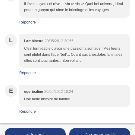
Il lève les yeux et rève ....<br /> <br /> Quel bel univers , idéal
pour un garçon qui aime le bricolage et les voyages ...
Répondre
L
Lambinette
20/05/2012 20:55
C'est formidable d'avoir une passion à son âge ! Mes teens
sont plutôt dans l'âge "bof"... Quant aux anecdotes familiales,
elles sont touchantes... Bon vol à lui !
Répondre
E
egeriealine
20/05/2012 18:24
Une belle histoire de famille
Répondre
< Isa [m]
Du rangement >