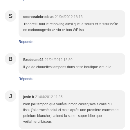
S
secretsdebrodeus
21/04/2012 18:13
J'adore!!!! tout le relooking ainsi que la souris et ta futur boîte
en cartonnage<br /> <br /> bon WE Isa
Répondre
B
Brodeuse92
21/04/2012 15:50
Il y a de chouettes tampons dans cette boutique virtuelle!
Répondre
J
josie b
21/04/2012 11:35
bien joli tampon que voilà!sur mon casier,j'avais collé du
tissu,j'ai arraché celui-ci mais après une première couche de
peinture blanche,il attend la suite...super idée que
voilà!merci!bisous