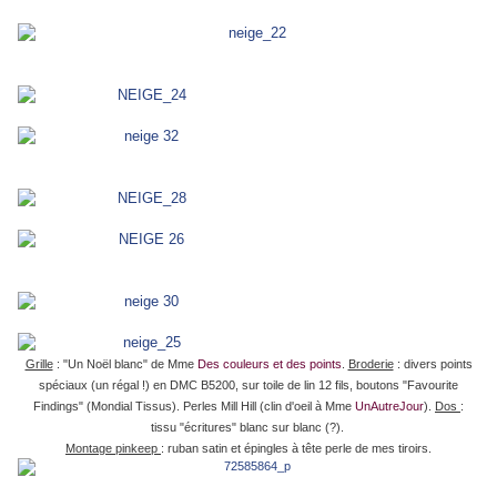
Grille
: "Un Noël blanc" de Mme
Des couleurs et des points
.
Broderie
: divers points
spéciaux (un régal !) en DMC B5200, sur toile de lin 12 fils, boutons "Favourite
Findings" (Mondial Tissus). Perles Mill Hill (clin d'oeil à Mme
UnAutreJour
).
Dos
:
tissu "écritures" blanc sur blanc (?).
Montage pinkeep
: ruban satin et épingles à tête perle de mes tiroirs.