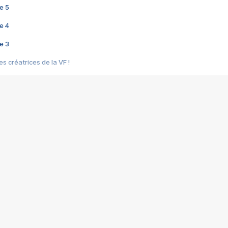
e 5
e 4
e 3
s créatrices de la VF !
e 2
e 1
e Mektoub My Love arrive enfin ! Rencontre avec Shaïn Boumedine et Sal
i : après Toni en famille
elle réalise le bouleversant Dites lui que je l'aime
ais ! Rencontre autour de Vie privée de Rebecca Zlotowski
 de Marguerite, Grave... Rencontre avec Ella Rumpf
 Les Rêveurs, un film intime sur la santé mentale
a avec un film sur le mouvement des Gilets jaunes