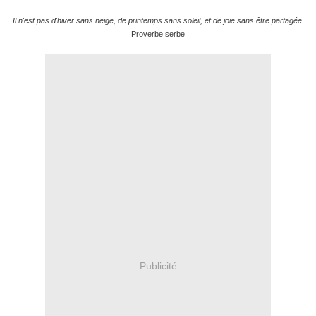
Il n'est pas d'hiver sans neige, de printemps sans soleil, et de joie sans être partagée.
Proverbe serbe
Publicité