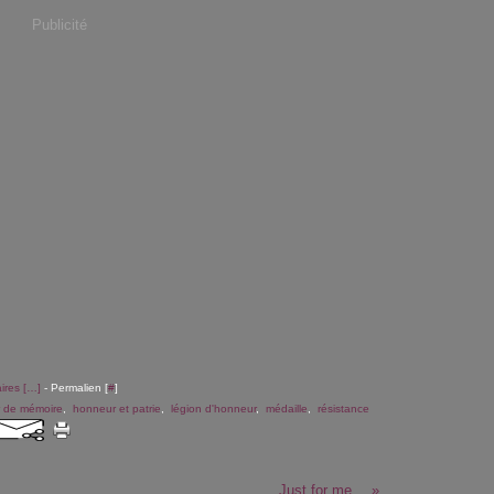
Publicité
res [
…
]
- Permalien [
#
]
r de mémoire
,
honneur et patrie
,
légion d'honneur
,
médaille
,
résistance
Just for me...