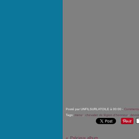
Posté par UNFILSURLATOILE à 00:00 -
Commentai
Tags:
menu
,
chevalier de légion d'honneur
,
devoi
Précieux album