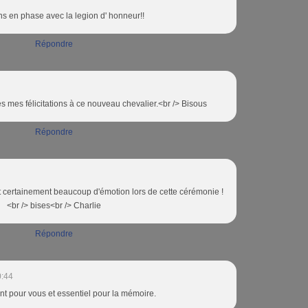
ns en phase avec la legion d' honneur!!
Répondre
s mes félicitations à ce nouveau chevalier.<br /> Bisous
Répondre
 certainement beaucoup d'émotion lors de cette cérémonie !
<br /> bises<br /> Charlie
Répondre
0:44
t pour vous et essentiel pour la mémoire.