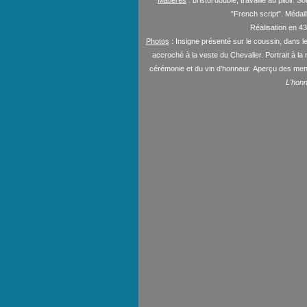
Matières
: bristol double, travaillé au plioir
"French script". Médail
Réalisation en 4
Photos
: Insigne présenté sur le coussin
, dans l
accroché à la veste du Chevalier. Portrait à la 
cérémonie et du vin d'honneur. Aperçu des menus
L'honn