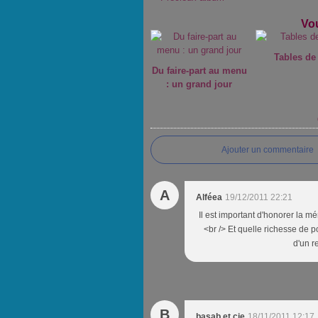
Vou
Tables de 
Du faire-part au menu
: un grand jour
Ajouter un commentaire
A
Alféea
19/12/2011 22:21
Il est important d'honorer la m
<br /> Et quelle richesse de po
d'un r
B
basab et cie
18/11/2011 12:17