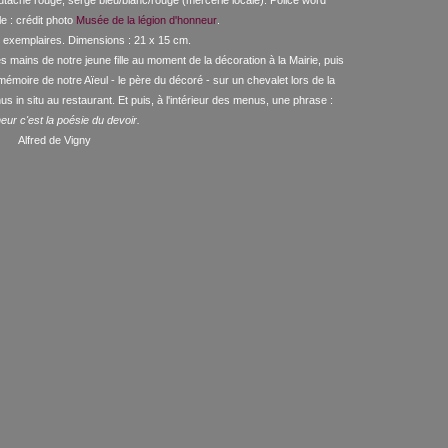
. Soutache rouge, sergé bleu/blanc/rouge (mercerie locale). Police word
le : crédit photo
Musée de la légion d'honneur
.
3 exemplaires. Dimensions : 21 x 15 cm.
es mains de notre jeune fille au mom
ent de la décoration à la Mairie, puis
mémoire de notre Aïeul - le père du décoré - sur un chevalet lors de la
 in situ au restaurant. Et puis, à l'intérieur des menus, une phrase :
eur c'est la poésie du devoir.
Alfred de Vigny