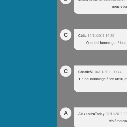
nous étio
C
Célia
15/11/2011 16:39
Quel bel hommage !!! toute
C
Charlie51
04/11/2011 09:44
Un bel hommage à ton aïeul, et
A
AlexandraToday
02/11/2011 2
Trés émouvan