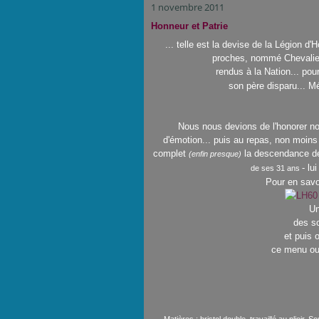
1 novembre 2011
Honneur et Patrie
... telle est la devise de la Légion d
proches, nommé Chevalier 
rendus à la Nation... pou
son père disparu... Mé
Nous nous devions de l'honorer n
d'émotion... puis au repas, non moins
complet
la descendance de
(enfin presque)
- lu
de ses 31 ans
Pour en savo
Un
des so
et puis 
ce menu ou