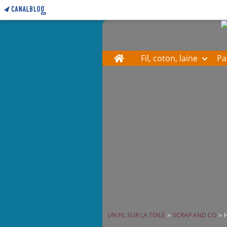
Home
Fil, coton, laine
Pa
UN FIL SUR LA TOILE
>
SCRAP AND CO
>