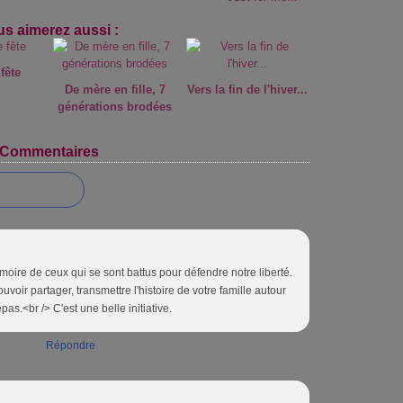
s aimerez aussi :
fête
De mère en fille, 7
Vers la fin de l'hiver...
générations brodées
Commentaires
émoire de ceux qui se sont battus pour défendre notre liberté.
uvoir partager, transmettre l'histoire de votre famille autour
epas.<br /> C'est une belle initiative.
Répondre